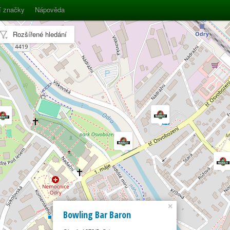
í značky
Nápověda
Rozšířené hledání
×
Bowling Bar Baron