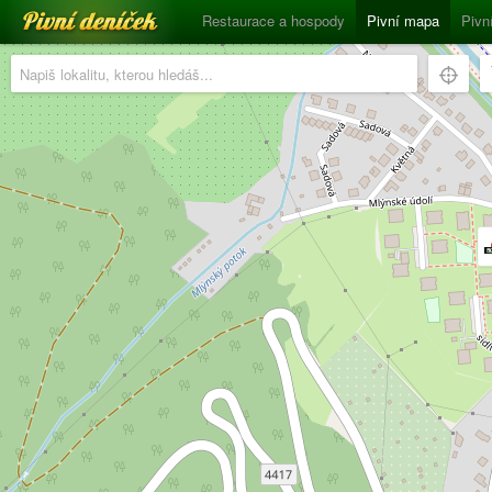
Pivní deníček
Restaurace a hospody
Pivní mapa
Pivn