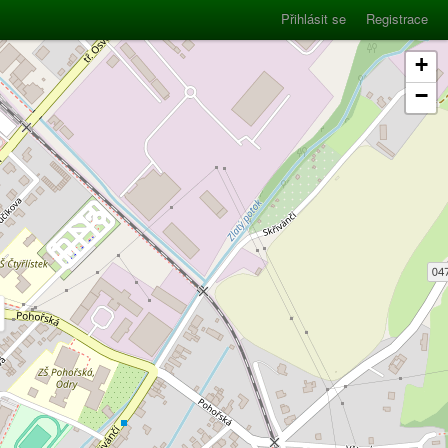
Přihlásit se
Registrace
+
−