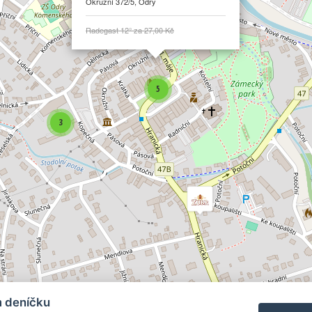
Okružní 372/5, Odry
Radegast 12° za 27,00 Kč
5
3
m deníčku