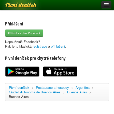
Pivní deníček
Restaurace a hospody
Pivní mapa
Přihlášení
Pivní značky
Přihlásit se přes Facebook
Nápověda
Nepoužíváš Facebook?
Pak je tu klasická
registrace
a
přihlašení
.
Pivní deníček pro chytré telefony
Přihlásit se
Registrace
Pivní deníček
>
Restaurace a hospody
>
Argentina
>
Ciudad Autónoma de Buenos Aires
>
Buenos Aires
>
Buenos Aires