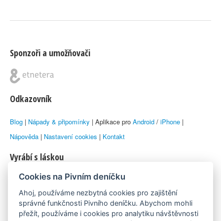
Sponzoři a umožňovači
Odkazovník
Blog
|
Nápady & připomínky
| Aplikace pro
Android
/
iPhone
|
Nápověda
|
Nastavení cookies
|
Kontakt
Vyrábí s láskou
Cookies na Pivním deníčku
© 2010–2026 by
Lukáš Zeman
aka Emka
Ahoj, používáme nezbytná cookies pro zajištění
Máme rádi
správné funkčnosti Pivního deníčku. Abychom mohli
přežít, používáme i cookies pro analytiku návštěvnosti