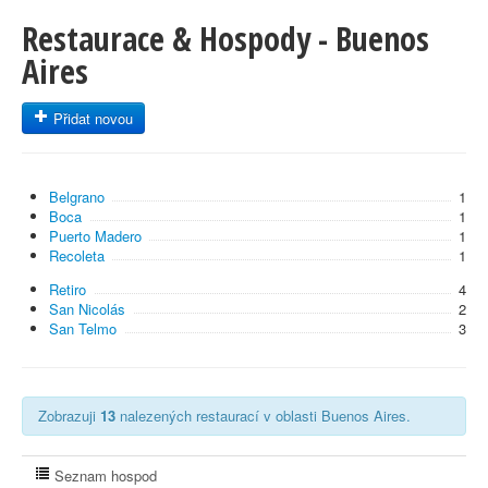
Restaurace & Hospody - Buenos
Aires
Přidat novou
Belgrano
1
Boca
1
Puerto Madero
1
Recoleta
1
Retiro
4
San Nicolás
2
San Telmo
3
Zobrazuji
13
nalezených restaurací v oblasti Buenos Aires.
Seznam hospod