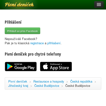
Pivní deníček
Restaurace a hospody
Pivní mapa
Přihlášení
Pivní značky
Přihlásit se přes Facebook
Nápověda
Nepoužíváš Facebook?
Pak je tu klasická
registrace
a
přihlašení
.
Pivní deníček pro chytré telefony
Přihlásit se
Registrace
Pivní deníček
>
Restaurace a hospody
>
Česká republika
>
Jihočeský kraj
>
České Budějovice
>
České Budějovice