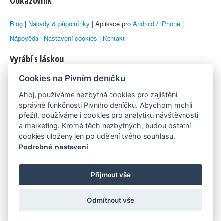
Odkazovník
Blog
|
Nápady & připomínky
| Aplikace pro
Android
/
iPhone
|
Nápověda
|
Nastavení cookies
|
Kontakt
Vyrábí s láskou
Cookies na Pivním deníčku
© 2010–2026 by
Lukáš Zeman
aka Emka
Ahoj, používáme nezbytná cookies pro zajištění
Máme rádi
správné funkčnosti Pivního deníčku. Abychom mohli
přežít, používáme i cookies pro analytiku návštěvnosti
a marketing. Kromě těch nezbytných, budou ostatní
Pivní.info
cookies uloženy jen po udělení tvého souhlasu.
Podrobné nastavení
Poznámka pod čarou
Pivní deníček je nezávislý zdroj, který není spjat s žádným
Přijmout vše
konkrétním pivovarem ani restaurací. Názory uživatelů nemusí nutně
Odmítnout vše
reprezentovat názory tvůrců Deníčku.