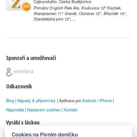
Čajkovského, České Budějovice
30 Kč
Primátor English Pale Ale, Krušovice 12° Kazbek,
Staropramen 11° Granát, Ostravar 12°, Březňák 14°,
Starobělské pivo 12°, ...
Sponzoři a umožňovači
Odkazovník
Blog
|
Nápady & připomínky
| Aplikace pro
Android
/
iPhone
|
Nápověda
|
Nastavení cookies
|
Kontakt
Vyrábí s láskou
Cookies na Pivním deníčku
© 2010–2026 by
Lukáš Zeman
aka Emka