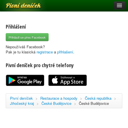
Pivní deníček
Restaurace a hospody
Pivní mapa
Přihlášení
Pivní značky
Přihlásit se přes Facebook
Nápověda
Nepoužíváš Facebook?
Pak je tu klasická
registrace
a
přihlašení
.
Pivní deníček pro chytré telefony
Přihlásit se
Registrace
Pivní deníček
>
Restaurace a hospody
>
Česká republika
>
Jihočeský kraj
>
České Budějovice
>
České Budějovice