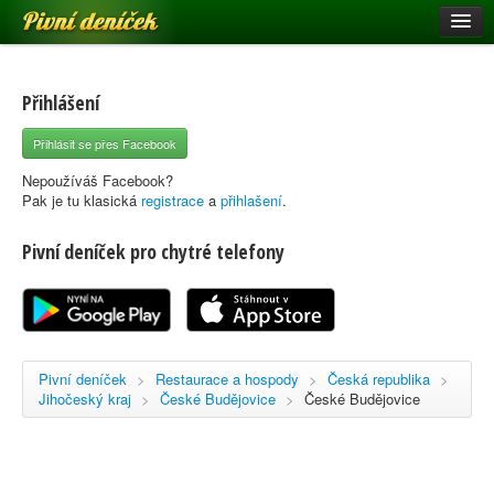
Pivní deníček
Restaurace a hospody
Pivní mapa
Přihlášení
Pivní značky
Přihlásit se přes Facebook
Nápověda
Nepoužíváš Facebook?
Pak je tu klasická
registrace
a
přihlašení
.
Pivní deníček pro chytré telefony
Přihlásit se
Registrace
Pivní deníček
>
Restaurace a hospody
>
Česká republika
>
Jihočeský kraj
>
České Budějovice
>
České Budějovice