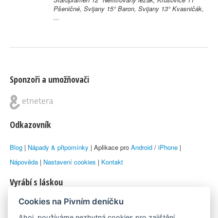
Pšeničné, Svijany 15° Baron, Svijany 13° Kvasničák,
...
Sponzoři a umožňovači
Odkazovník
Blog
|
Nápady & připomínky
| Aplikace pro
Android
/
iPhone
|
Nápověda
|
Nastavení cookies
|
Kontakt
Vyrábí s láskou
Cookies na Pivním deníčku
© 2010–2026 by
Lukáš Zeman
aka Emka
Ahoj, používáme nezbytná cookies pro zajištění