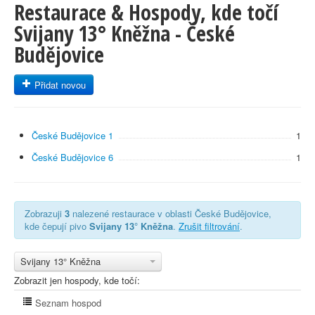
Restaurace & Hospody, kde točí
Svijany 13° Kněžna - České
Budějovice
Přidat novou
České Budějovice 1
1
České Budějovice 6
1
Zobrazuji
3
nalezené restaurace v oblasti České Budějovice,
kde čepují pivo
Svijany 13° Kněžna
.
Zrušit filtrování
.
Svijany 13° Kněžna
Zobrazit jen hospody, kde točí:
Seznam hospod