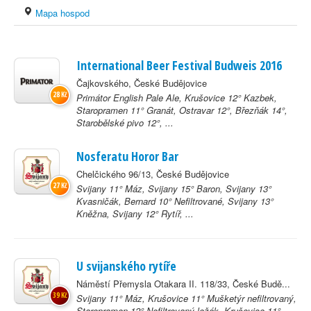
Mapa hospod
International Beer Festival Budweis 2016
Čajkovského, České Budějovice
28 Kč
Primátor English Pale Ale, Krušovice 12° Kazbek,
Staropramen 11° Granát, Ostravar 12°, Březňák 14°,
Starobělské pivo 12°, ...
Nosferatu Horor Bar
Chelčického 96/13, České Budějovice
27 Kč
Svijany 11° Máz, Svijany 15° Baron, Svijany 13°
Kvasničák, Bernard 10° Nefiltrované, Svijany 13°
Kněžna, Svijany 12° Rytíř, ...
U svijanského rytíře
Náměstí Přemysla Otakara II. 118/33, České Budě...
39 Kč
Svijany 11° Máz, Krušovice 11° Mušketýr nefiltrovaný,
Staropramen 12° Nefiltrovaný ležák, Krušovice 11°