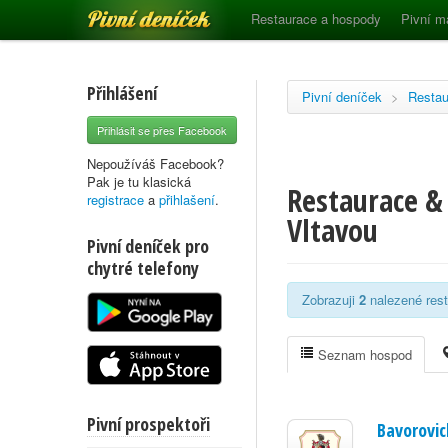
Pivní deníček
Restaurace a hospody
Pivní m
Přihlášení
Pivní deníček
>
Restau
Přihlásit se přes Facebook
Nepoužíváš Facebook?
Pak je tu klasická
Restaurace & 
registrace
a
přihlašení
.
Vltavou
Pivní deníček pro
chytré telefony
Zobrazuji
2
nalezené rest
Seznam hospod
Pivní prospektoři
Bavorovi