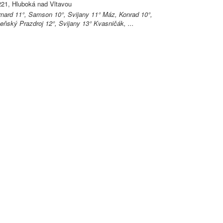
21, Hluboká nad Vltavou
nard 11°, Samson 10°, Svijany 11° Máz, Konrad 10°,
eňský Prazdroj 12°, Svijany 13° Kvasničák, ...