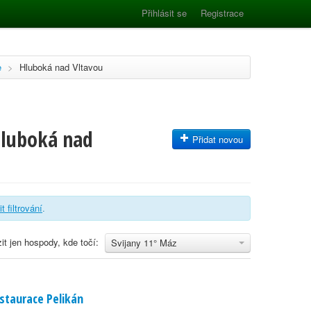
Přihlásit se
Registrace
e
>
Hluboká nad Vltavou
Hluboká nad
Přidat novou
t filtrování
.
it jen hospody, kde točí:
Svijany 11° Máz
staurace Pelikán