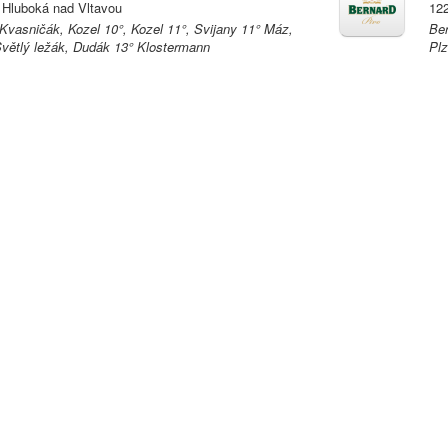
 Hluboká nad Vltavou
122
 Kvasničák, Kozel 10°, Kozel 11°, Svijany 11° Máz,
Ber
větlý ležák, Dudák 13° Klostermann
Plz