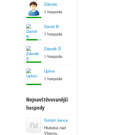
Zdenda
1 hospoda
Daniel B.
1 hospoda
Zdeněk Š
1 hospoda
Uphon
1 hospoda
Nejnavštěvovanější
hospody
Solidní šance
Hluboká nad
Vltavou