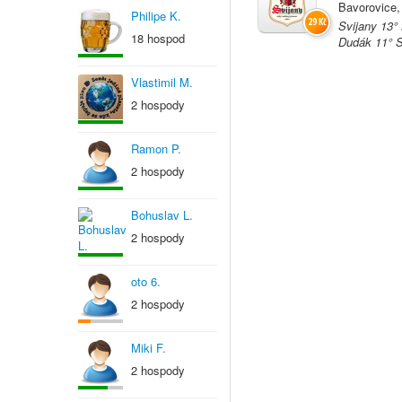
Bavorovice,
Philipe K.
29 Kč
Svijany 13°
18 hospod
Dudák 11° S
Vlastimil M.
2 hospody
Ramon P.
2 hospody
Bohuslav L.
2 hospody
oto 6.
2 hospody
Miki F.
2 hospody