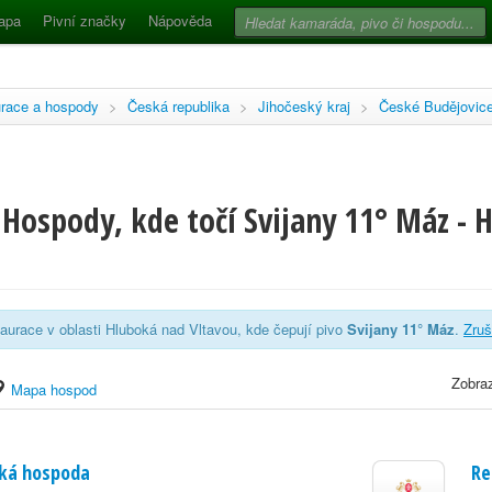
apa
Pivní značky
Nápověda
race a hospody
>
Česká republika
>
Jihočeský kraj
>
České Budějovic
Hospody, kde točí Svijany 11° Máz - 
aurace v oblasti Hluboká nad Vltavou, kde čepují pivo
Svijany 11° Máz
.
Zruši
Zobraz
Mapa hospod
cká hospoda
Re