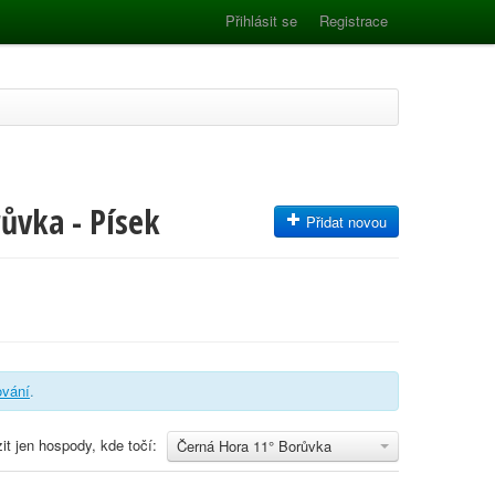
Přihlásit se
Registrace
ůvka - Písek
Přidat novou
rování
.
it jen hospody, kde točí:
Černá Hora 11° Borůvka