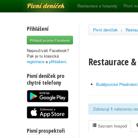
Pivní deníček
Restaurace a hospody
Pivní m
Přihlášení
Pivní deníček
>
Restau
Přihlásit se přes Facebook
Nepoužíváš Facebook?
Pak je tu klasická
Restaurace & 
registrace
a
přihlašení
.
Pivní deníček pro
chytré telefony
Budějovické Předměstí
Zobrazuji
1
nalezenou res
Seznam hospod
Pivní prospektoři