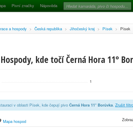
apa
Pivní značky
Nápověda
race a hospody
>
Česká republika
>
Jihočeský kraj
>
Písek
>
Písek
Hospody, kde točí Černá Hora 11° Bor
1
tauraci v oblasti Písek, kde čepují pivo
Černá Hora 11° Borůvka
.
Zrušit filt
Zobraz
Mapa hospod