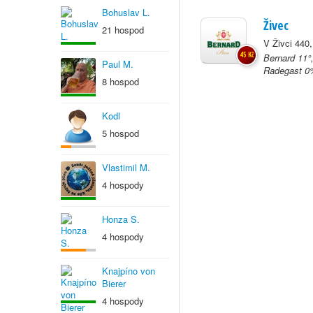
Bohuslav L.
Živec
21 hospod
V Živci 440
45 Kč
Bernard 11°
Paul M.
Radegast 0%
8 hospod
Kodl
5 hospod
Vlastimil M.
4 hospody
Honza S.
4 hospody
Knajpíno von
Bierer
4 hospody