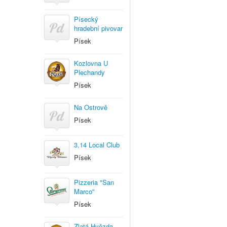
Písecký
hradební pivovar
Písek
Kozlovna U
Plechandy
Písek
Na Ostrově
Písek
3,14 Local Club
Písek
Pizzeria "San
Marco"
Písek
Zlatá Hvězda