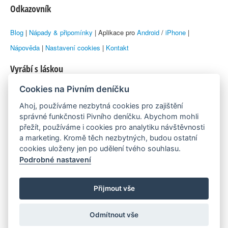
Odkazovník
Blog
|
Nápady & připomínky
| Aplikace pro
Android
/
iPhone
|
Nápověda
|
Nastavení cookies
|
Kontakt
Vyrábí s láskou
Cookies na Pivním deníčku
© 2010–2026 by
Lukáš Zeman
aka Emka
Ahoj, používáme nezbytná cookies pro zajištění
Máme rádi
správné funkčnosti Pivního deníčku. Abychom mohli
přežít, používáme i cookies pro analytiku návštěvnosti
a marketing. Kromě těch nezbytných, budou ostatní
Pivní.info
cookies uloženy jen po udělení tvého souhlasu.
Podrobné nastavení
Poznámka pod čarou
Pivní deníček je nezávislý zdroj, který není spjat s žádným
Přijmout vše
konkrétním pivovarem ani restaurací. Názory uživatelů nemusí nutně
Odmítnout vše
reprezentovat názory tvůrců Deníčku.