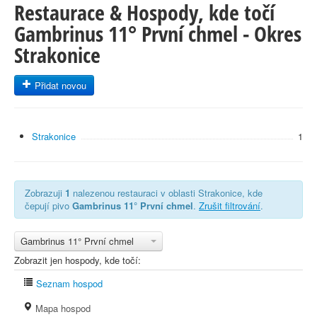
Restaurace & Hospody, kde točí
Gambrinus 11° První chmel - Okres
Strakonice
Přidat novou
Strakonice
1
Zobrazuji
1
nalezenou restauraci v oblasti Strakonice, kde
čepují pivo
Gambrinus 11° První chmel
.
Zrušit filtrování
.
Gambrinus 11° První chmel
Zobrazit jen hospody, kde točí:
Seznam hospod
Mapa hospod