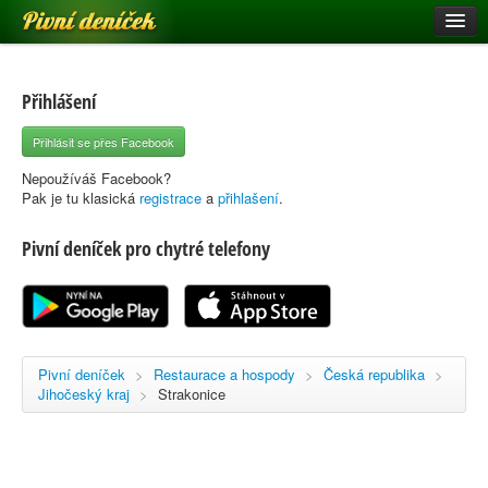
Pivní deníček
Restaurace a hospody
Pivní mapa
Přihlášení
Pivní značky
Přihlásit se přes Facebook
Nápověda
Nepoužíváš Facebook?
Pak je tu klasická
registrace
a
přihlašení
.
Pivní deníček pro chytré telefony
Přihlásit se
Registrace
Pivní deníček
>
Restaurace a hospody
>
Česká republika
>
Jihočeský kraj
>
Strakonice