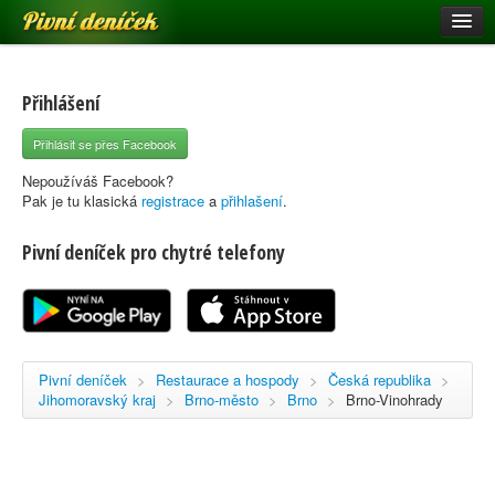
Pivní deníček
Restaurace a hospody
Pivní mapa
Přihlášení
Pivní značky
Přihlásit se přes Facebook
Nápověda
Nepoužíváš Facebook?
Pak je tu klasická
registrace
a
přihlašení
.
Pivní deníček pro chytré telefony
Přihlásit se
Registrace
Pivní deníček
>
Restaurace a hospody
>
Česká republika
>
Jihomoravský kraj
>
Brno-město
>
Brno
>
Brno-Vinohrady