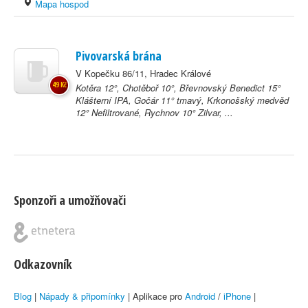
Mapa hospod
Pivovarská brána
V Kopečku 86/11, Hradec Králové
49 Kč
Kotěra 12°, Chotěboř 10°, Břevnovský Benedict 15°
Klášterní IPA, Gočár 11° tmavý, Krkonošský medvěd
12° Nefiltrované, Rychnov 10° Zilvar, ...
Sponzoři a umožňovači
Odkazovník
Blog
|
Nápady & připomínky
| Aplikace pro
Android
/
iPhone
|