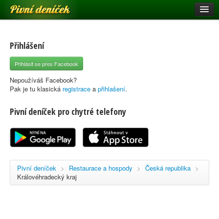
Pivní deníček
Restaurace a hospody
Pivní mapa
Přihlášení
Pivní značky
Přihlásit se přes Facebook
Nápověda
Nepoužíváš Facebook?
Pak je tu klasická
registrace
a
přihlašení
.
Pivní deníček pro chytré telefony
Přihlásit se
Registrace
Pivní deníček
>
Restaurace a hospody
>
Česká republika
>
Královéhradecký kraj