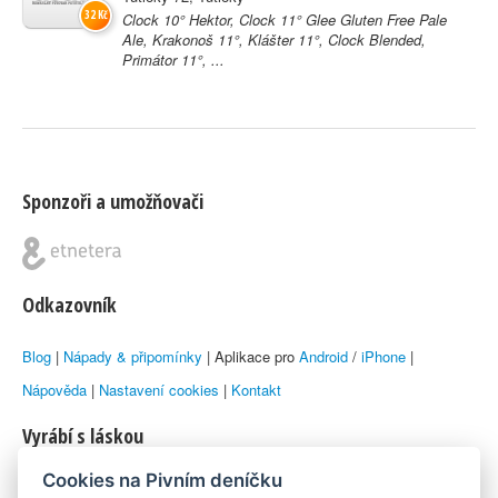
32 Kč
Clock 10° Hektor, Clock 11° Glee Gluten Free Pale
Ale, Krakonoš 11°, Klášter 11°, Clock Blended,
Primátor 11°, ...
Sponzoři a umožňovači
Odkazovník
Blog
|
Nápady & připomínky
| Aplikace pro
Android
/
iPhone
|
Nápověda
|
Nastavení cookies
|
Kontakt
Vyrábí s láskou
Cookies na Pivním deníčku
© 2010–2026 by
Lukáš Zeman
aka Emka