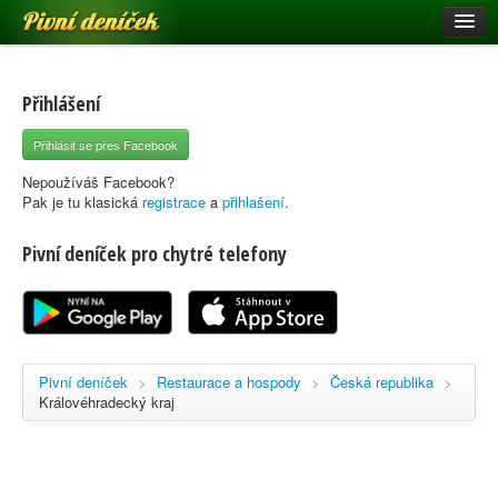
Pivní deníček
Restaurace a hospody
Pivní mapa
Přihlášení
Pivní značky
Přihlásit se přes Facebook
Nápověda
Nepoužíváš Facebook?
Pak je tu klasická
registrace
a
přihlašení
.
Pivní deníček pro chytré telefony
Přihlásit se
Registrace
Pivní deníček
>
Restaurace a hospody
>
Česká republika
>
Královéhradecký kraj