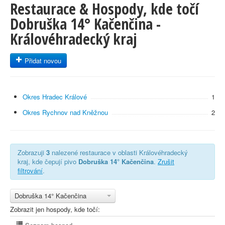
Restaurace & Hospody, kde točí
Dobruška 14° Kačenčina -
Královéhradecký kraj
Přidat novou
Okres Hradec Králové
1
Okres Rychnov nad Kněžnou
2
Zobrazuji
3
nalezené restaurace v oblasti Královéhradecký
kraj, kde čepují pivo
Dobruška 14° Kačenčina
.
Zrušit
filtrování
.
Dobruška 14° Kačenčina
Zobrazit jen hospody, kde točí: