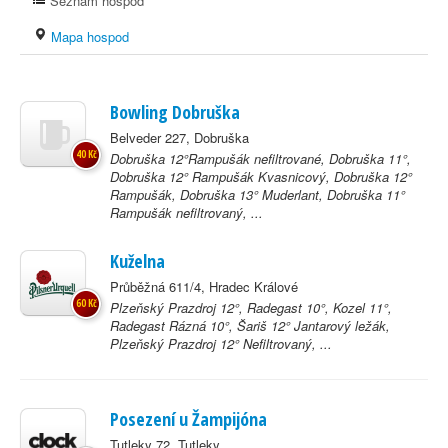
Seznam hospod
Mapa hospod
Bowling Dobruška
Belveder 227, Dobruška
40 Kč
Dobruška 12°Rampušák nefiltrované, Dobruška 11°,
Dobruška 12° Rampušák Kvasnicový, Dobruška 12°
Rampušák, Dobruška 13° Muderlant, Dobruška 11°
Rampušák nefiltrovaný, ...
Kuželna
Průběžná 611/4, Hradec Králové
60 Kč
Plzeňský Prazdroj 12°, Radegast 10°, Kozel 11°,
Radegast Rázná 10°, Šariš 12° Jantarový ležák,
Plzeňský Prazdroj 12° Nefiltrovaný, ...
Posezení u Žampijóna
Tutleky 72, Tutleky