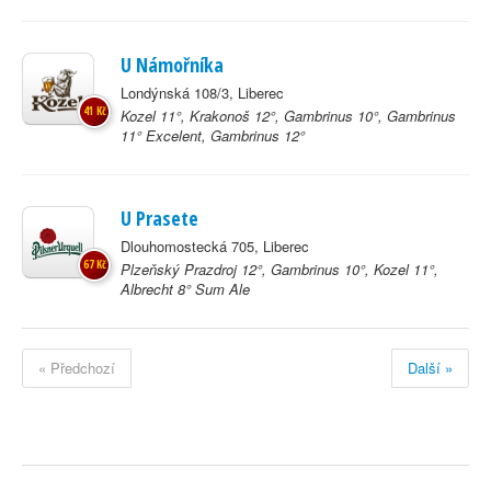
U Námořníka
Londýnská 108/3, Liberec
41 Kč
Kozel 11°, Krakonoš 12°, Gambrinus 10°, Gambrinus
11° Excelent, Gambrinus 12°
U Prasete
Dlouhomostecká 705, Liberec
67 Kč
Plzeňský Prazdroj 12°, Gambrinus 10°, Kozel 11°,
Albrecht 8° Sum Ale
« Předchozí
Další »