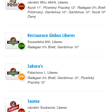
náměstí Míru 464/8, Liberec
44 Kč
Kozel 11°, Plzeňský Prazdroj 12°, Radegast 0% Birell
Polotmavý, Gambrinus 10°, Gambrinus 12°, Kozel 10°
Černý
Restaurace Globus Liberec
Sousedská 600, Liberec
22 Kč
Radegast 0% Birell, Gambrinus 10°
Sakura's
Palachova 1, Liberec
30 Kč
Radegast 0% Birell, Gambrinus 10°, Plzeňský
Prazdroj 12°
Saunia
náměstí Soukenné, Liberec
49 Kč