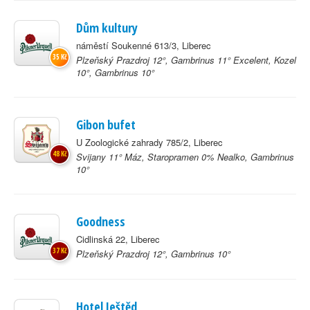
Dům kultury
náměstí Soukenné 613/3, Liberec
35 Kč
Plzeňský Prazdroj 12°, Gambrinus 11° Excelent, Kozel
10°, Gambrinus 10°
Gibon bufet
U Zoologické zahrady 785/2, Liberec
48 Kč
Svijany 11° Máz, Staropramen 0% Nealko, Gambrinus
10°
Goodness
Cidlinská 22, Liberec
37 Kč
Plzeňský Prazdroj 12°, Gambrinus 10°
Hotel Ještěd