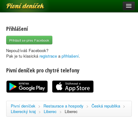
Pivní deníček
Restaurace a hospody
Pivní mapa
Přihlášení
Pivní značky
Přihlásit se přes Facebook
Nápověda
Nepoužíváš Facebook?
Pak je tu klasická
registrace
a
přihlašení
.
Pivní deníček pro chytré telefony
Přihlásit se
Registrace
Pivní deníček
>
Restaurace a hospody
>
Česká republika
>
Liberecký kraj
>
Liberec
>
Liberec