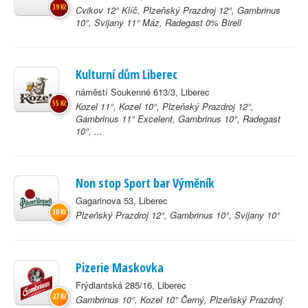
39 Kč
Cvikov 12° Klíč, Plzeňský Prazdroj 12°, Gambrinus
10°, Svijany 11° Máz, Radegast 0% Birell
Kulturní dům Liberec
náměstí Soukenné 613/3, Liberec
55 Kč
Kozel 11°, Kozel 10°, Plzeňský Prazdroj 12°,
Gambrinus 11° Excelent, Gambrinus 10°, Radegast
10°, ...
Non stop Sport bar Výměník
Gagarinova 53, Liberec
30 Kč
Plzeňský Prazdroj 12°, Gambrinus 10°, Svijany 10°
Pizerie Maskovka
Frýdlantská 285/16, Liberec
27 Kč
Gambrinus 10°, Kozel 10° Černý, Plzeňský Prazdroj