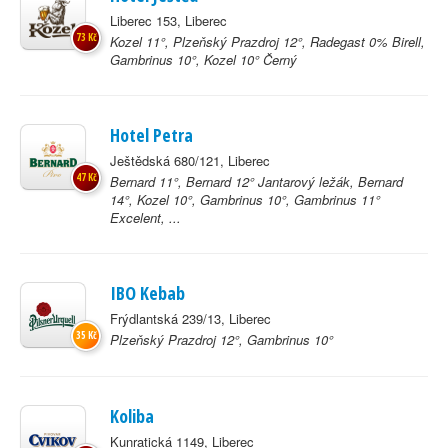
Liberec 153, Liberec
73 Kč
Kozel 11°, Plzeňský Prazdroj 12°, Radegast 0% Birell,
Gambrinus 10°, Kozel 10° Černý
Hotel Petra
Ještědská 680/121, Liberec
47 Kč
Bernard 11°, Bernard 12° Jantarový ležák, Bernard
14°, Kozel 10°, Gambrinus 10°, Gambrinus 11°
Excelent, ...
IBO Kebab
Frýdlantská 239/13, Liberec
35 Kč
Plzeňský Prazdroj 12°, Gambrinus 10°
Koliba
Kunratická 1149, Liberec