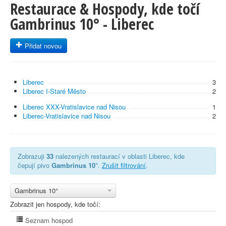
Restaurace & Hospody, kde točí
Gambrinus 10° - Liberec
Přidat novou
Liberec
3
Liberec I-Staré Město
2
Liberec XXX-Vratislavice nad Nisou
1
Liberec-Vratislavice nad Nisou
2
Zobrazuji
33
nalezených restaurací v oblasti Liberec, kde
čepují pivo
Gambrinus 10°
.
Zrušit filtrování
.
Gambrinus 10°
Zobrazit jen hospody, kde točí:
Seznam hospod