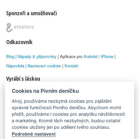
Sponzoři a umožňovači
Odkazovník
Blog
|
Nápady & připomínky
| Aplikace pro
Android
/
iPhone
|
Nápověda
|
Nastavení cookies
|
Kontakt
Vyrábí s láskou
Cookies na Pivním deníčku
© 2010–2026 by
Lukáš Zeman
aka Emka
Ahoj, používáme nezbytná cookies pro zajištění
Máme rádi
správné funkčnosti Pivního deníčku. Abychom mohli
přežít, používáme i cookies pro analytiku návštěvnosti
a marketing. Kromě těch nezbytných, budou ostatní
Pivní.info
cookies uloženy jen po udělení tvého souhlasu.
Podrobné nastavení
Poznámka pod čarou