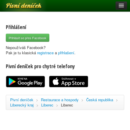
Pivní deníček
Restaurace a hospody
Pivní mapa
Přihlášení
Pivní značky
Přihlásit se přes Facebook
Nápověda
Nepoužíváš Facebook?
Pak je tu klasická
registrace
a
přihlašení
.
Pivní deníček pro chytré telefony
Přihlásit se
Registrace
Pivní deníček
>
Restaurace a hospody
>
Česká republika
>
Liberecký kraj
>
Liberec
>
Liberec