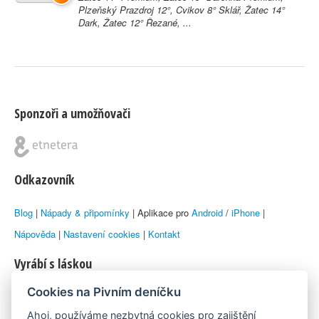
Plzeňský Prazdroj 12°, Cvikov 8° Sklář, Žatec 14°
Dark, Žatec 12° Řezané, ...
Sponzoři a umožňovači
Odkazovník
Blog
|
Nápady & připomínky
| Aplikace pro
Android
/
iPhone
|
Nápověda
|
Nastavení cookies
|
Kontakt
Vyrábí s láskou
Cookies na Pivním deníčku
© 2010–2026 by
Lukáš Zeman
aka Emka
Ahoj, používáme nezbytná cookies pro zajištění