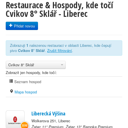
Restaurace & Hospody, kde točí
Cvikov 8° Sklář - Liberec
Přidat novou
Zobrazuji
1
nalezenou restauraci v oblasti Liberec, kde čepují
pivo
Cvikov 8° Sklář
.
Zrušit filtrování
.
Cvikov 8° Sklář
Zobrazit jen hospody, kde točí:
Seznam hospod
Mapa hospod
Liberecká Výšina
Wolkerova 251, Liberec
30 Kč
Žatec 11° Premium, Žatec 13° Baronka Premium,