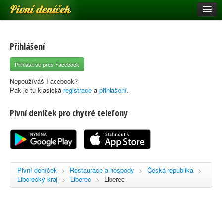
Pivní deníček
Restaurace a hospody
Pivní mapa
Přihlášení
Pivní značky
Přihlásit se přes Facebook
Nápověda
Nepoužíváš Facebook?
Pak je tu klasická
registrace
a
přihlašení
.
Pivní deníček pro chytré telefony
Přihlásit se
Registrace
Pivní deníček
>
Restaurace a hospody
>
Česká republika
>
Liberecký kraj
>
Liberec
>
Liberec