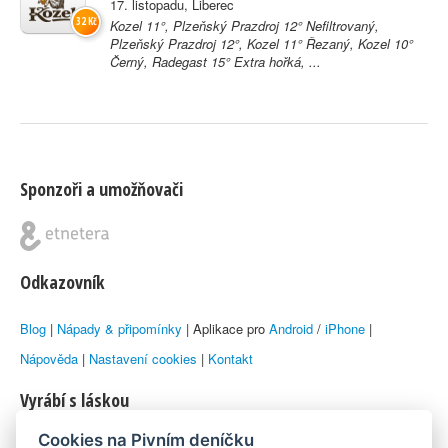
17. listopadu, Liberec
32 Kč
Kozel 11°, Plzeňský Prazdroj 12° Nefiltrovaný,
Plzeňský Prazdroj 12°, Kozel 11° Řezaný, Kozel 10°
Černý, Radegast 15° Extra hořká, ...
Sponzoři a umožňovači
Odkazovník
Blog
|
Nápady & připomínky
| Aplikace pro
Android
/
iPhone
|
Nápověda
|
Nastavení cookies
|
Kontakt
Vyrábí s láskou
Cookies na Pivním deníčku
© 2010–2026 by
Lukáš Zeman
aka Emka