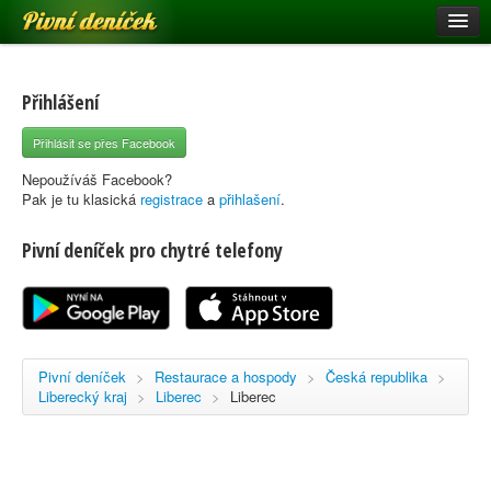
Pivní deníček
Restaurace a hospody
Pivní mapa
Přihlášení
Pivní značky
Přihlásit se přes Facebook
Nápověda
Nepoužíváš Facebook?
Pak je tu klasická
registrace
a
přihlašení
.
Pivní deníček pro chytré telefony
Přihlásit se
Registrace
Pivní deníček
>
Restaurace a hospody
>
Česká republika
>
Liberecký kraj
>
Liberec
>
Liberec