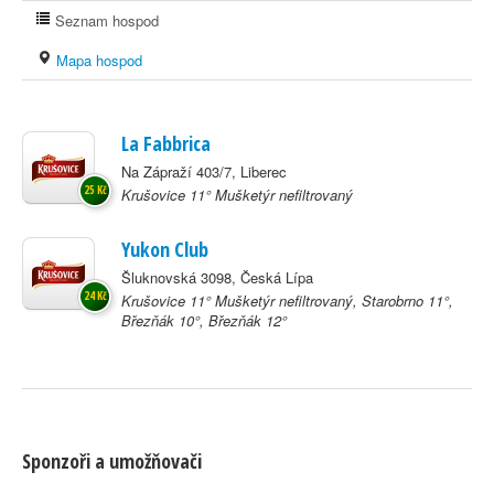
Seznam hospod
Mapa hospod
La Fabbrica
Na Zápraží 403/7, Liberec
25 Kč
Krušovice 11° Mušketýr nefiltrovaný
Yukon Club
Šluknovská 3098, Česká Lípa
24 Kč
Krušovice 11° Mušketýr nefiltrovaný, Starobrno 11°,
Březňák 10°, Březňák 12°
Sponzoři a umožňovači