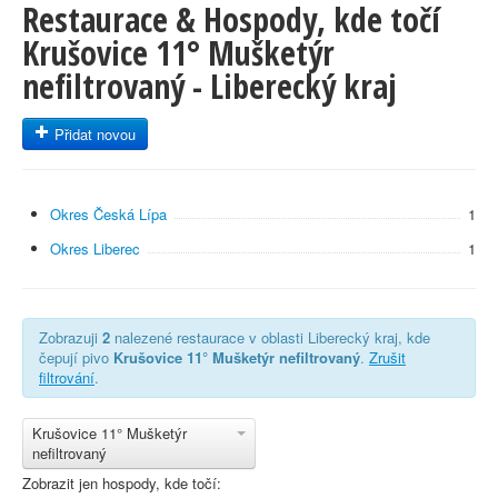
Restaurace & Hospody, kde točí
Krušovice 11° Mušketýr
nefiltrovaný - Liberecký kraj
Přidat novou
Okres Česká Lípa
1
Okres Liberec
1
Zobrazuji
2
nalezené restaurace v oblasti Liberecký kraj, kde
čepují pivo
Krušovice 11° Mušketýr nefiltrovaný
.
Zrušit
filtrování
.
Krušovice 11° Mušketýr
nefiltrovaný
Zobrazit jen hospody, kde točí: