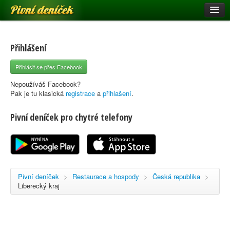
Pivní deníček
Restaurace a hospody
Pivní mapa
Přihlášení
Pivní značky
Přihlásit se přes Facebook
Nápověda
Nepoužíváš Facebook?
Pak je tu klasická
registrace
a
přihlašení
.
Pivní deníček pro chytré telefony
Přihlásit se
Registrace
Pivní deníček
>
Restaurace a hospody
>
Česká republika
>
Liberecký kraj