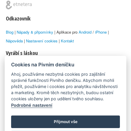
Odkazovník
Blog
|
Nápady & připomínky
| Aplikace pro
Android
/
iPhone
|
Nápověda
|
Nastavení cookies
|
Kontakt
Vyrábí s láskou
Cookies na Pivním deníčku
© 2010–2026 by
Lukáš Zeman
aka Emka
Ahoj, používáme nezbytná cookies pro zajištění
Máme rádi
správné funkčnosti Pivního deníčku. Abychom mohli
přežít, používáme i cookies pro analytiku návštěvnosti
a marketing. Kromě těch nezbytných, budou ostatní
Pivní.info
cookies uloženy jen po udělení tvého souhlasu.
Podrobné nastavení
Poznámka pod čarou
Pivní deníček je nezávislý zdroj, který není spjat s žádným
Přijmout vše
konkrétním pivovarem ani restaurací. Názory uživatelů nemusí nutně