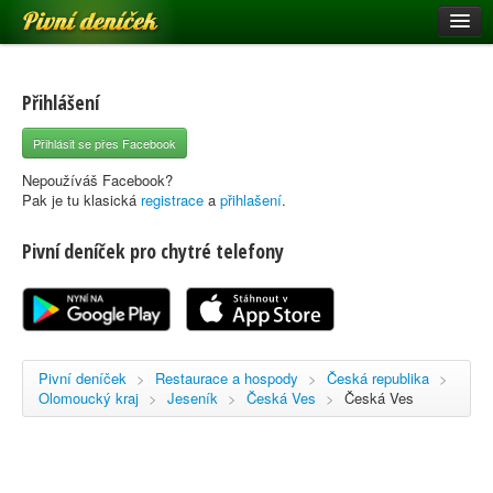
Pivní deníček
Restaurace a hospody
Pivní mapa
Přihlášení
Pivní značky
Přihlásit se přes Facebook
Nápověda
Nepoužíváš Facebook?
Pak je tu klasická
registrace
a
přihlašení
.
Pivní deníček pro chytré telefony
Přihlásit se
Registrace
Pivní deníček
>
Restaurace a hospody
>
Česká republika
>
Olomoucký kraj
>
Jeseník
>
Česká Ves
>
Česká Ves