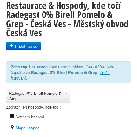
Restaurace & Hospody, kde točí
Radegast 0% Birell Pomelo &
Grep - Česká Ves - Městský obvod
Česká Ves
Přidat novou
Zobrazuji
1
nalezenou restauraci v oblasti Česká Ves, kde
čepují pivo
Radegast 0% Birell Pomelo & Grep
.
Zrušit
filtrování
.
Radegast 0% Birell Pomelo &
Grep
Zobrazit jen hospody, kde točí:
Seznam hospod
Mapa hospod