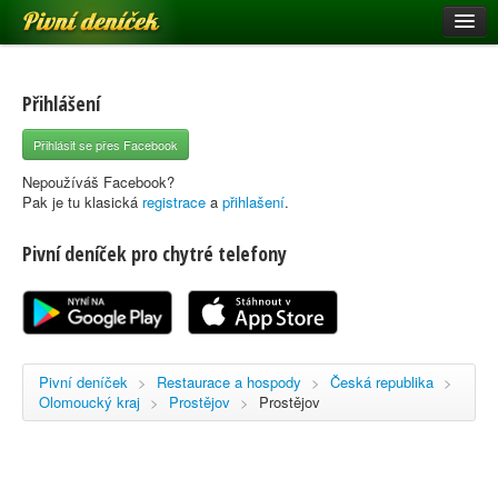
Pivní deníček
Restaurace a hospody
Pivní mapa
Přihlášení
Pivní značky
Přihlásit se přes Facebook
Nápověda
Nepoužíváš Facebook?
Pak je tu klasická
registrace
a
přihlašení
.
Pivní deníček pro chytré telefony
Přihlásit se
Registrace
Pivní deníček
>
Restaurace a hospody
>
Česká republika
>
Olomoucký kraj
>
Prostějov
>
Prostějov