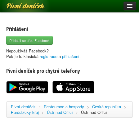
Pivní deníček
Restaurace a hospody
Pivní mapa
Přihlášení
Pivní značky
Přihlásit se přes Facebook
Nápověda
Nepoužíváš Facebook?
Pak je tu klasická
registrace
a
přihlašení
.
Pivní deníček pro chytré telefony
Přihlásit se
Registrace
Pivní deníček
>
Restaurace a hospody
>
Česká republika
>
Pardubický kraj
>
Ústí nad Orlicí
>
Ústí nad Orlicí