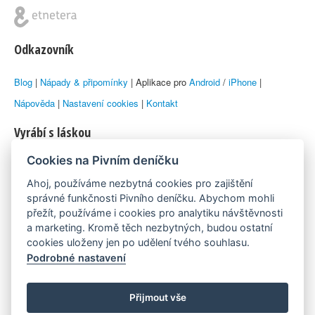
Odkazovník
Blog
|
Nápady & připomínky
| Aplikace pro
Android
/
iPhone
|
Nápověda
|
Nastavení cookies
|
Kontakt
Vyrábí s láskou
Cookies na Pivním deníčku
© 2010–2026 by
Lukáš Zeman
aka Emka
Ahoj, používáme nezbytná cookies pro zajištění
Máme rádi
správné funkčnosti Pivního deníčku. Abychom mohli
přežít, používáme i cookies pro analytiku návštěvnosti
a marketing. Kromě těch nezbytných, budou ostatní
Pivní.info
cookies uloženy jen po udělení tvého souhlasu.
Podrobné nastavení
Poznámka pod čarou
Pivní deníček je nezávislý zdroj, který není spjat s žádným
Přijmout vše