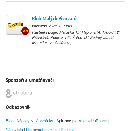
Klub Malých Pivovarů
Nádražní 262/16, Plzeň
85 Kč
Kasteel Rouge, Matuška 15° Raptor IPA, Herold 12°
Pšeničné, Poutník 12°, Žatec 13° Sedmý schod,
Matuška 12° California, ...
Sponzoři a umožňovači
Odkazovník
Blog
|
Nápady & připomínky
| Aplikace pro
Android
/
iPhone
|
Nápověda
|
Nastavení cookies
|
Kontakt