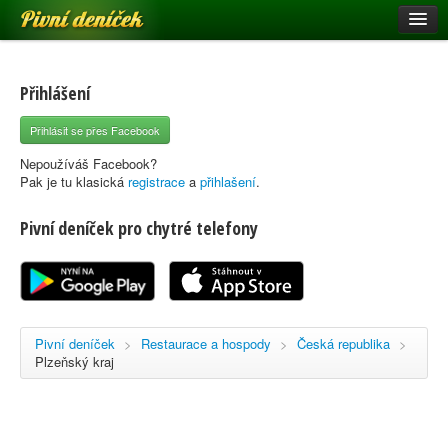
Pivní deníček
Restaurace a hospody
Pivní mapa
Přihlášení
Pivní značky
Přihlásit se přes Facebook
Nápověda
Nepoužíváš Facebook?
Pak je tu klasická
registrace
a
přihlašení
.
Pivní deníček pro chytré telefony
Přihlásit se
Registrace
Pivní deníček
>
Restaurace a hospody
>
Česká republika
>
Plzeňský kraj