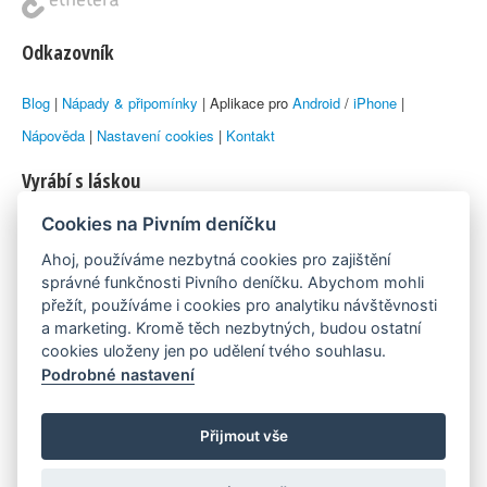
Odkazovník
Blog
|
Nápady & připomínky
| Aplikace pro
Android
/
iPhone
|
Nápověda
|
Nastavení cookies
|
Kontakt
Vyrábí s láskou
Cookies na Pivním deníčku
© 2010–2026 by
Lukáš Zeman
aka Emka
Ahoj, používáme nezbytná cookies pro zajištění
Máme rádi
správné funkčnosti Pivního deníčku. Abychom mohli
přežít, používáme i cookies pro analytiku návštěvnosti
a marketing. Kromě těch nezbytných, budou ostatní
Pivní.info
cookies uloženy jen po udělení tvého souhlasu.
Podrobné nastavení
Poznámka pod čarou
Pivní deníček je nezávislý zdroj, který není spjat s žádným
Přijmout vše
konkrétním pivovarem ani restaurací. Názory uživatelů nemusí nutně