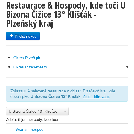
Restaurace & Hospody, kde točí U
Bizona Čižice 13° Klíšťák -
Plzeňský kraj
Přidat novou
Okres Plzeň-jih
1
Okres Plzeň-město
3
Zobrazuji
4
nalezené restaurace v oblasti Plzeňský kraj, kde
čepují pivo
U Bizona Čižice 13° Klíšťák
.
Zrušit filtrování
.
U Bizona Čižice 13° Klíšťák
Zobrazit jen hospody, kde točí:
Seznam hospod