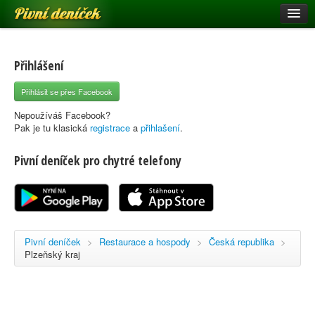
Pivní deníček
Restaurace a hospody
Pivní mapa
Přihlášení
Pivní značky
Přihlásit se přes Facebook
Nápověda
Nepoužíváš Facebook?
Pak je tu klasická
registrace
a
přihlašení
.
Pivní deníček pro chytré telefony
Přihlásit se
Registrace
Pivní deníček
>
Restaurace a hospody
>
Česká republika
>
Plzeňský kraj