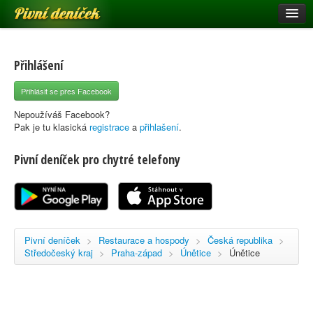
Pivní deníček
Restaurace a hospody
Pivní mapa
Přihlášení
Pivní značky
Přihlásit se přes Facebook
Nápověda
Nepoužíváš Facebook?
Pak je tu klasická
registrace
a
přihlašení
.
Pivní deníček pro chytré telefony
Přihlásit se
Registrace
Pivní deníček
>
Restaurace a hospody
>
Česká republika
>
Středočeský kraj
>
Praha-západ
>
Únětice
>
Únětice