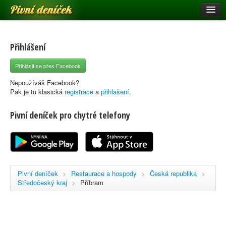
Pivní deníček
Restaurace a hospody
Pivní mapa
Přihlášení
Pivní značky
Přihlásit se přes Facebook
Nápověda
Nepoužíváš Facebook?
Pak je tu klasická
registrace
a
přihlašení
.
Pivní deníček pro chytré telefony
Přihlásit se
Registrace
Pivní deníček
>
Restaurace a hospody
>
Česká republika
>
Středočeský kraj
>
Příbram