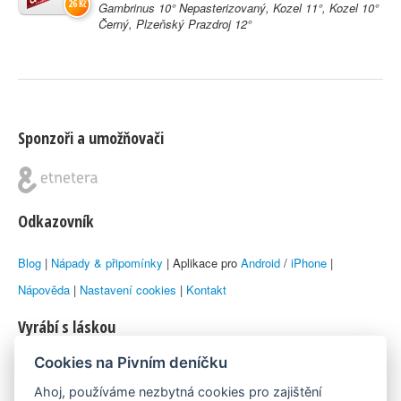
26 Kč
Gambrinus 10° Nepasterizovaný, Kozel 11°, Kozel 10°
Černý, Plzeňský Prazdroj 12°
Sponzoři a umožňovači
Odkazovník
Blog
|
Nápady & připomínky
| Aplikace pro
Android
/
iPhone
|
Nápověda
|
Nastavení cookies
|
Kontakt
Vyrábí s láskou
Cookies na Pivním deníčku
© 2010–2026 by
Lukáš Zeman
aka Emka
Ahoj, používáme nezbytná cookies pro zajištění