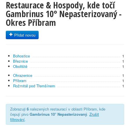
Restaurace & Hospody, kde točí
Gambrinus 10° Nepasterizovaný -
Okres Příbram
Přidat novou
Bohostice
1
Březnice
1
Obořiště
1
Ohrazenice
1
Příbram
1
Rožmitál pod Třemšínem
1
Zobrazuji
6
nalezených restaurací v oblasti Příbram, kde
čepují pivo
Gambrinus 10° Nepasterizovaný
.
Zrušit
filtrování
.