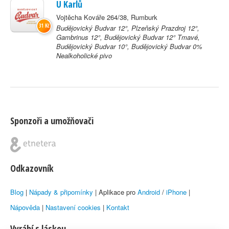
U Karlů
Vojtěcha Kováře 264/38, Rumburk
31 Kč
Budějovický Budvar 12°, Plzeňský Prazdroj 12°,
Gambrinus 12°, Budějovický Budvar 12° Tmavé,
Budějovický Budvar 10°, Budějovický Budvar 0%
Nealkoholické pivo
Sponzoři a umožňovači
Odkazovník
Blog
|
Nápady & připomínky
| Aplikace pro
Android
/
iPhone
|
Nápověda
|
Nastavení cookies
|
Kontakt
Vyrábí s láskou