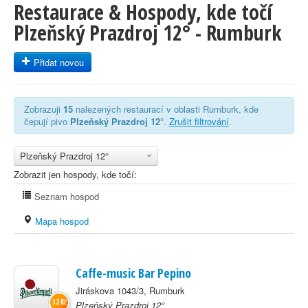
Restaurace & Hospody, kde točí
Plzeňský Prazdroj 12° - Rumburk
Přidat novou
Zobrazuji
15
nalezených restaurací v oblasti Rumburk, kde
čepují pivo
Plzeňský Prazdroj 12°
.
Zrušit filtrování
.
Plzeňský Prazdroj 12°
Zobrazit jen hospody, kde točí:
Seznam hospod
Mapa hospod
Caffe-music Bar Pepino
Jiráskova 1043/3, Rumburk
32 Kč
Plzeňský Prazdroj 12°