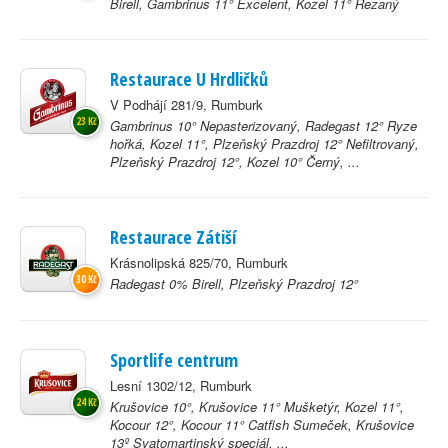
Birell, Gambrinus 11° Excelent, Kozel 11° Řezaný
Restaurace U Hrdličků
V Podhájí 281/9, Rumburk
23 Kč
Gambrinus 10° Nepasterizovaný, Radegast 12° Ryze
hořká, Kozel 11°, Plzeňský Prazdroj 12° Nefiltrovaný,
Plzeňský Prazdroj 12°, Kozel 10° Černý, ...
Restaurace Zátiší
Krásnolipská 825/70, Rumburk
30 Kč
Radegast 0% Birell, Plzeňský Prazdroj 12°
Sportlife centrum
Lesní 1302/12, Rumburk
24 Kč
Krušovice 10°, Krušovice 11° Mušketýr, Kozel 11°,
Kocour 12°, Kocour 11° Catfish Sumeček, Krušovice
13º Svatomartinský speciál, ...