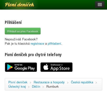
Pivní deníček
Restaurace a hospody
Pivní mapa
Přihlášení
Pivní značky
Přihlásit se přes Facebook
Nápověda
Nepoužíváš Facebook?
Pak je tu klasická
registrace
a
přihlašení
.
Pivní deníček pro chytré telefony
Přihlásit se
Registrace
Pivní deníček
>
Restaurace a hospody
>
Česká republika
>
Ústecký kraj
>
Děčín
>
Rumburk