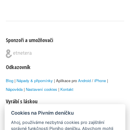
Sponzoři a umožňovači
Odkazovník
Blog
|
Nápady & připomínky
| Aplikace pro
Android
/
iPhone
|
Nápověda
|
Nastavení cookies
|
Kontakt
Vyrábí s láskou
Cookies na Pivním deníčku
© 2010–2026 by
Lukáš Zeman
aka Emka
Ahoj, používáme nezbytná cookies pro zajištění
Máme rádi
správné funkčnosti Pivního deníčku. Abychom mohli