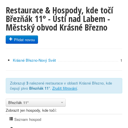
Restaurace & Hospody, kde točí
Březňák 11° - Ústí nad Labem -
Městský obvod Krásné Březno
Přidat novou
Krásné Březno-Nový Svět
1
Zobrazuji
3
nalezené restaurace v oblasti Krásné Březno, kde
čepují pivo
Březňák 11°
.
Zrušit filtrování
.
Březňák 11°
Zobrazit jen hospody, kde točí:
Seznam hospod