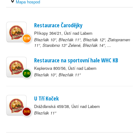
Mapa hospod
Restaurace Čarodějky
Příkopy 364/21, Ústí nad Labem
33 Kč
Březňák 10°, Březňák 11°, Březňák 12°, Zlatopramen
11°, Starobrno 13° Zelené, Březňák 14°, ...
Restaurace na sportovní hale WHC KB
Keplerova 800/56, Ústí nad Labem
21 Kč
Březňák 10°, Březňák 11°
U Tří Koček
Drážďanská 459/38, Ústí nad Labem
36 Kč
Březňák 11°