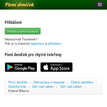
Pivní deníček
Restaurace a hospody
Pivní mapa
Přihlášení
Pivní značky
Přihlásit se přes Facebook
Nápověda
Nepoužíváš Facebook?
Pak je tu klasická
registrace
a
přihlašení
.
Pivní deníček pro chytré telefony
Přihlásit se
Registrace
Pivní deníček
>
Restaurace a hospody
>
Česká republika
>
Ústecký kraj
>
Ústí nad Labem
>
Ústí nad Labem
>
Krásné Březno