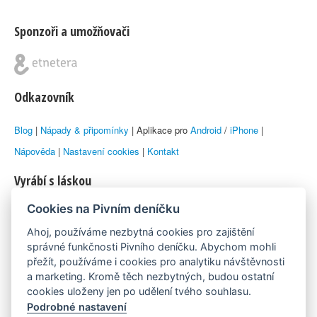
Sponzoři a umožňovači
Odkazovník
Blog
|
Nápady & připomínky
| Aplikace pro
Android
/
iPhone
|
Nápověda
|
Nastavení cookies
|
Kontakt
Vyrábí s láskou
Cookies na Pivním deníčku
© 2010–2026 by
Lukáš Zeman
aka Emka
Ahoj, používáme nezbytná cookies pro zajištění
Máme rádi
správné funkčnosti Pivního deníčku. Abychom mohli
přežít, používáme i cookies pro analytiku návštěvnosti
a marketing. Kromě těch nezbytných, budou ostatní
Pivní.info
cookies uloženy jen po udělení tvého souhlasu.
Podrobné nastavení
Poznámka pod čarou