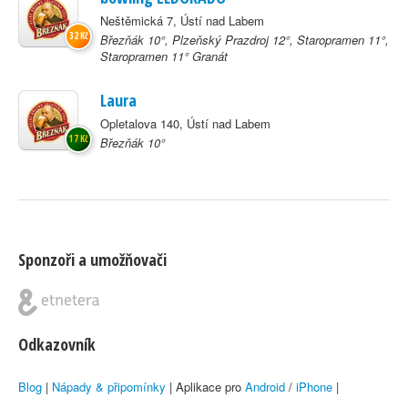
Neštěmická 7, Ústí nad Labem
32 Kč
Březňák 10°, Plzeňský Prazdroj 12°, Staropramen 11°,
Staropramen 11° Granát
Laura
Opletalova 140, Ústí nad Labem
17 Kč
Březňák 10°
Sponzoři a umožňovači
Odkazovník
Blog
|
Nápady & připomínky
| Aplikace pro
Android
/
iPhone
|