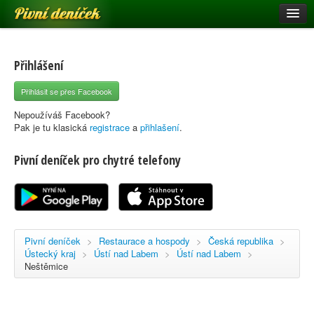
Pivní deníček
Restaurace a hospody
Pivní mapa
Přihlášení
Pivní značky
Přihlásit se přes Facebook
Nápověda
Nepoužíváš Facebook?
Pak je tu klasická
registrace
a
přihlašení
.
Pivní deníček pro chytré telefony
Přihlásit se
Registrace
Pivní deníček
>
Restaurace a hospody
>
Česká republika
>
Ústecký kraj
>
Ústí nad Labem
>
Ústí nad Labem
>
Neštěmice