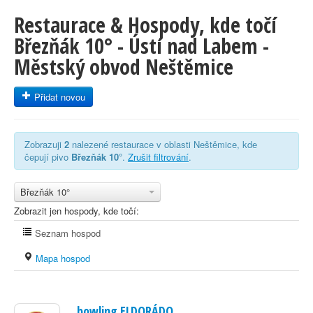
Restaurace & Hospody, kde točí
Březňák 10° - Ústí nad Labem -
Městský obvod Neštěmice
Přidat novou
Zobrazuji
2
nalezené restaurace v oblasti Neštěmice, kde
čepují pivo
Březňák 10°
.
Zrušit filtrování
.
Březňák 10°
Zobrazit jen hospody, kde točí:
Seznam hospod
Mapa hospod
bowling ELDORÁDO