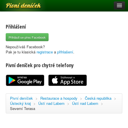
Pivní deníček
Restaurace a hospody
Pivní mapa
Přihlášení
Pivní značky
Přihlásit se přes Facebook
Nápověda
Nepoužíváš Facebook?
Pak je tu klasická
registrace
a
přihlašení
.
Pivní deníček pro chytré telefony
Přihlásit se
Registrace
Pivní deníček
>
Restaurace a hospody
>
Česká republika
>
Ústecký kraj
>
Ústí nad Labem
>
Ústí nad Labem
>
Severní Terasa