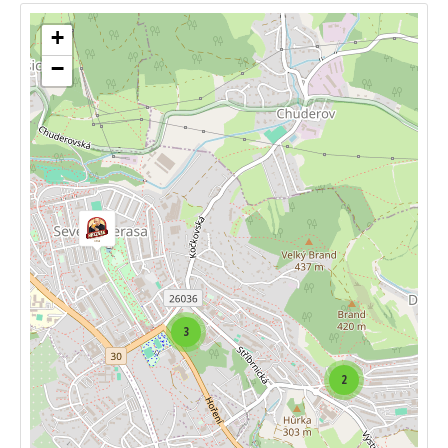
+
−
3
2