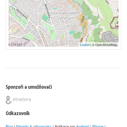
Leaflet
| © OpenStreetMap
Sponzoři a umožňovači
Odkazovník
Blog
|
Nápady & připomínky
| Aplikace pro
Android
/
iPhone
|