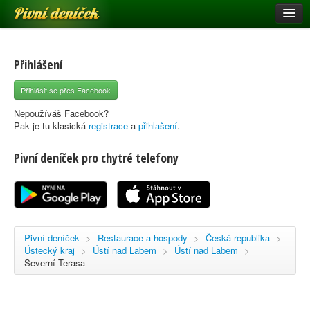
Pivní deníček
Restaurace a hospody
Pivní mapa
Přihlášení
Pivní značky
Přihlásit se přes Facebook
Nápověda
Nepoužíváš Facebook?
Pak je tu klasická
registrace
a
přihlašení
.
Pivní deníček pro chytré telefony
Přihlásit se
Registrace
Pivní deníček
>
Restaurace a hospody
>
Česká republika
>
Ústecký kraj
>
Ústí nad Labem
>
Ústí nad Labem
>
Severní Terasa