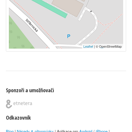
Leaflet
| © OpenStreetMap
Sponzoři a umožňovači
Odkazovník
Blog
|
Nápady & připomínky
| Aplikace pro
Android
/
iPhone
|