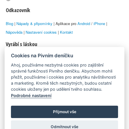
Odkazovník
Blog
|
Nápady & připomínky
| Aplikace pro
Android
/
iPhone
|
Nápověda
|
Nastavení cookies
|
Kontakt
Vyrábí s láskou
Cookies na Pivním deníčku
© 2010–2026 by
Lukáš Zeman
aka Emka
Ahoj, používáme nezbytná cookies pro zajištění
Máme rádi
správné funkčnosti Pivního deníčku. Abychom mohli
přežít, používáme i cookies pro analytiku návštěvnosti
a marketing. Kromě těch nezbytných, budou ostatní
Pivní.info
cookies uloženy jen po udělení tvého souhlasu.
Podrobné nastavení
Poznámka pod čarou
Pivní deníček je nezávislý zdroj, který není spjat s žádným
Přijmout vše
konkrétním pivovarem ani restaurací. Názory uživatelů nemusí nutně
Odmítnout vše
reprezentovat názory tvůrců Deníčku.