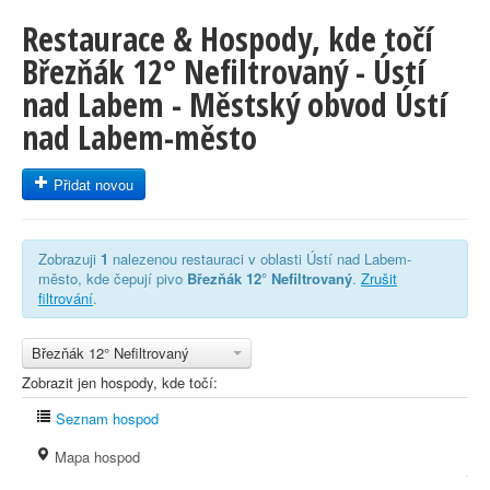
Restaurace & Hospody, kde točí
Březňák 12° Nefiltrovaný - Ústí
nad Labem - Městský obvod Ústí
nad Labem-město
Přidat novou
Zobrazuji
1
nalezenou restauraci v oblasti Ústí nad Labem-
město, kde čepují pivo
Březňák 12° Nefiltrovaný
.
Zrušit
filtrování
.
Březňák 12° Nefiltrovaný
Zobrazit jen hospody, kde točí:
Seznam hospod
Mapa hospod