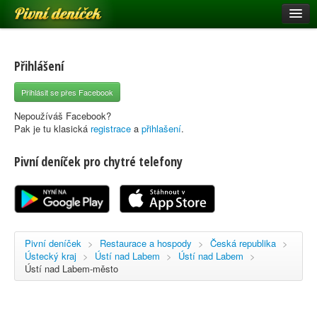
Pivní deníček
Restaurace a hospody
Pivní mapa
Přihlášení
Pivní značky
Přihlásit se přes Facebook
Nápověda
Nepoužíváš Facebook?
Pak je tu klasická
registrace
a
přihlašení
.
Pivní deníček pro chytré telefony
Přihlásit se
Registrace
Pivní deníček
>
Restaurace a hospody
>
Česká republika
>
Ústecký kraj
>
Ústí nad Labem
>
Ústí nad Labem
>
Ústí nad Labem-město