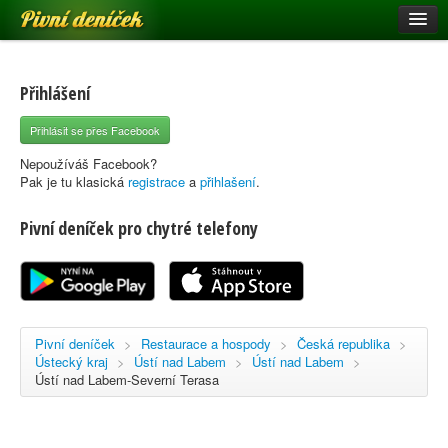
Pivní deníček
Restaurace a hospody
Pivní mapa
Přihlášení
Pivní značky
Přihlásit se přes Facebook
Nápověda
Nepoužíváš Facebook?
Pak je tu klasická
registrace
a
přihlašení
.
Pivní deníček pro chytré telefony
Přihlásit se
Registrace
Pivní deníček
>
Restaurace a hospody
>
Česká republika
>
Ústecký kraj
>
Ústí nad Labem
>
Ústí nad Labem
>
Ústí nad Labem-Severní Terasa