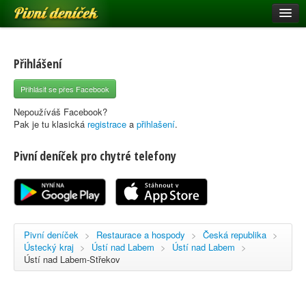
Pivní deníček
Restaurace a hospody
Pivní mapa
Přihlášení
Pivní značky
Přihlásit se přes Facebook
Nápověda
Nepoužíváš Facebook?
Pak je tu klasická
registrace
a
přihlašení
.
Pivní deníček pro chytré telefony
Přihlásit se
Registrace
Pivní deníček
>
Restaurace a hospody
>
Česká republika
>
Ústecký kraj
>
Ústí nad Labem
>
Ústí nad Labem
>
Ústí nad Labem-Střekov