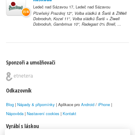
Ledeč nad Sázavou 17, Ledeč nad Sázavou
35 Kč
Plzeňský Prazdroj 12°, Volba sládků & Šariš & ŽiWell
Dobrodruh, Kozel 11°, Volba sládků Šariš + Žiwell
Dobrodruh, Gambrinus 10°, Radegast 0% Birell, ...
Sponzoři a umožňovači
Odkazovník
Blog
|
Nápady & připomínky
| Aplikace pro
Android
/
iPhone
|
Nápověda
|
Nastavení cookies
|
Kontakt
Vyrábí s láskou