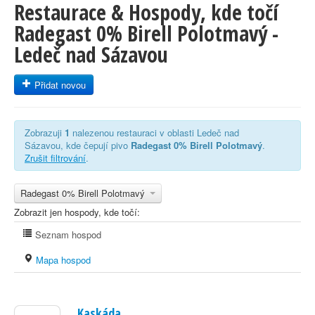
Restaurace & Hospody, kde točí
Radegast 0% Birell Polotmavý -
Ledeč nad Sázavou
Přidat novou
Zobrazuji
1
nalezenou restauraci v oblasti Ledeč nad
Sázavou, kde čepují pivo
Radegast 0% Birell Polotmavý
.
Zrušit filtrování
.
Radegast 0% Birell Polotmavý
Zobrazit jen hospody, kde točí:
Seznam hospod
Mapa hospod
Kaskáda