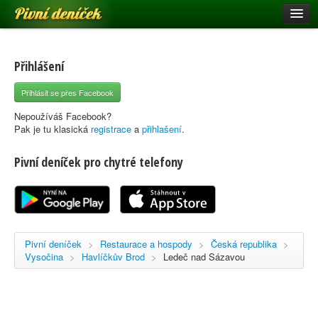
Pivní deníček
Restaurace a hospody
Pivní mapa
Přihlášení
Pivní značky
Přihlásit se přes Facebook
Nápověda
Nepoužíváš Facebook?
Pak je tu klasická
registrace
a
přihlašení
.
Pivní deníček pro chytré telefony
Přihlásit se
Registrace
Pivní deníček
>
Restaurace a hospody
>
Česká republika
>
Vysočina
>
Havlíčkův Brod
>
Ledeč nad Sázavou