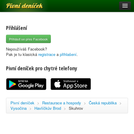
Pivní deníček
Restaurace a hospody
Pivní mapa
Přihlášení
Pivní značky
Přihlásit se přes Facebook
Nápověda
Nepoužíváš Facebook?
Pak je tu klasická
registrace
a
přihlašení
.
Pivní deníček pro chytré telefony
Přihlásit se
Registrace
Pivní deníček
>
Restaurace a hospody
>
Česká republika
>
Vysočina
>
Havlíčkův Brod
>
Skuhrov