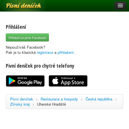
Pivní deníček
Restaurace a hospody
Pivní mapa
Přihlášení
Pivní značky
Přihlásit se přes Facebook
Nápověda
Nepoužíváš Facebook?
Pak je tu klasická
registrace
a
přihlašení
.
Pivní deníček pro chytré telefony
Přihlásit se
Registrace
Pivní deníček
>
Restaurace a hospody
>
Česká republika
>
Zlínský kraj
>
Uherské Hradiště