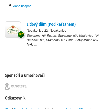
Mapa hospod
Lidový dům (Pod kaštanem)
Nedakonice 22, Nedakonice
23 Kč
Starobrno 10° Řezák, Starobrno 10°, Krušovice 10°,
Březňák 12°, Starobrno 12° Drak, Zlatopramen 0%
N·A, ...
Sponzoři a umožňovači
Odkazovník