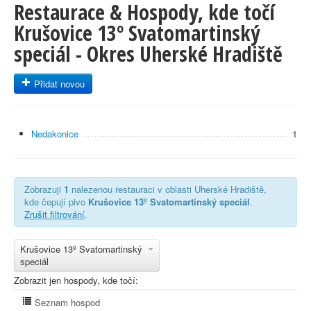
Restaurace & Hospody, kde točí
Krušovice 13º Svatomartinský
speciál - Okres Uherské Hradiště
Přidat novou
Nedakonice
1
Zobrazuji
1
nalezenou restauraci v oblasti Uherské Hradiště,
kde čepují pivo
Krušovice 13º Svatomartinský speciál
.
Zrušit filtrování
.
Krušovice 13º Svatomartinský
speciál
Zobrazit jen hospody, kde točí:
Seznam hospod