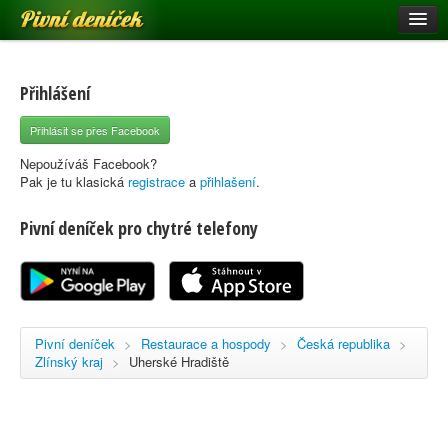
Pivní deníček
Restaurace a hospody
Pivní mapa
Přihlášení
Pivní značky
Přihlásit se přes Facebook
Nápověda
Nepoužíváš Facebook?
Pak je tu klasická
registrace
a
přihlašení
.
Pivní deníček pro chytré telefony
Přihlásit se
Registrace
Pivní deníček
>
Restaurace a hospody
>
Česká republika
>
Zlínský kraj
>
Uherské Hradiště