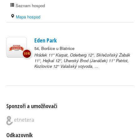
Seznam hospod
Mapa hospod
Eden Park
54, Boršice u Blatnice
50 Kč
Hrádek 11° Karpat, Oderberg 12°, Skřečoňský Žabák
11°, Hejkal 12°, Uherský Brod (Janáček) 11° Patriot,
Kozlovice 12° Valašský vojvoda, ...
Sponzoři a umožňovači
Odkazovník