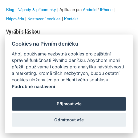
Blog
|
Nápady & připomínky
| Aplikace pro
Android
/
iPhone
|
Nápověda
|
Nastavení cookies
|
Kontakt
Vyrábí s láskou
Cookies na Pivním deníčku
© 2010–2026 by
Lukáš Zeman
aka Emka
Ahoj, používáme nezbytná cookies pro zajištění
Máme rádi
správné funkčnosti Pivního deníčku. Abychom mohli
přežít, používáme i cookies pro analytiku návštěvnosti
a marketing. Kromě těch nezbytných, budou ostatní
Pivní.info
cookies uloženy jen po udělení tvého souhlasu.
Podrobné nastavení
Poznámka pod čarou
Pivní deníček je nezávislý zdroj, který není spjat s žádným
Přijmout vše
konkrétním pivovarem ani restaurací. Názory uživatelů nemusí nutně
Odmítnout vše
reprezentovat názory tvůrců Deníčku.