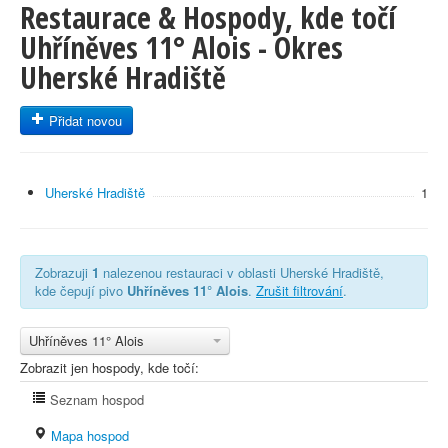
Restaurace & Hospody, kde točí
Uhříněves 11° Alois - Okres
Uherské Hradiště
Přidat novou
Uherské Hradiště
1
Zobrazuji
1
nalezenou restauraci v oblasti Uherské Hradiště,
kde čepují pivo
Uhříněves 11° Alois
.
Zrušit filtrování
.
Uhříněves 11° Alois
Zobrazit jen hospody, kde točí:
Seznam hospod
Mapa hospod