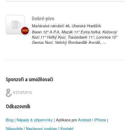
Dobré pivo
Mariánské náměstí 46, Uherské Hradiště
44 Kč
Baran 12° A.P.A, Mazák 11° Extra hořká, Kočovný
Kozi 11° Hořký Kozi, Trautenberk 11°, Lomnice 10°
Genius Noci, Velický Bombarďák Anciáš, ...
Sponzoři a umožňovači
Odkazovník
Blog
|
Nápady & připomínky
| Aplikace pro
Android
/
iPhone
|
Nápověda
|
Nastavení cookies
|
Kontakt