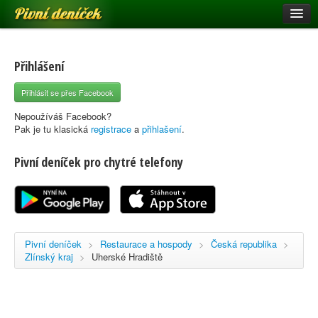
Pivní deníček
Restaurace a hospody
Pivní mapa
Přihlášení
Pivní značky
Přihlásit se přes Facebook
Nápověda
Nepoužíváš Facebook?
Pak je tu klasická
registrace
a
přihlašení
.
Pivní deníček pro chytré telefony
Přihlásit se
Registrace
Pivní deníček
>
Restaurace a hospody
>
Česká republika
>
Zlínský kraj
>
Uherské Hradiště