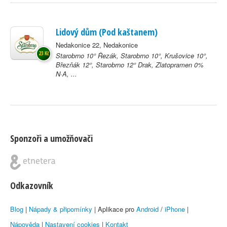
Lidový dům (Pod kaštanem)
Nedakonice 22, Nedakonice
23 Kč
Starobrno 10° Řezák, Starobrno 10°, Krušovice 10°,
Březňák 12°, Starobrno 12° Drak, Zlatopramen 0%
N·A, ...
Sponzoři a umožňovači
Odkazovník
Blog
|
Nápady & připomínky
| Aplikace pro
Android
/
iPhone
|
Nápověda
|
Nastavení cookies
|
Kontakt