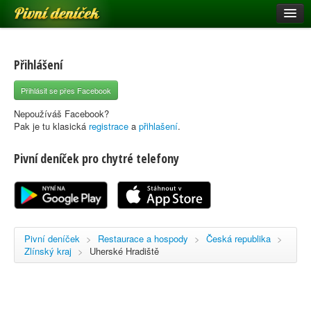
Pivní deníček
Restaurace a hospody
Pivní mapa
Přihlášení
Pivní značky
Přihlásit se přes Facebook
Nápověda
Nepoužíváš Facebook?
Pak je tu klasická
registrace
a
přihlašení
.
Pivní deníček pro chytré telefony
Přihlásit se
Registrace
Pivní deníček
>
Restaurace a hospody
>
Česká republika
>
Zlínský kraj
>
Uherské Hradiště