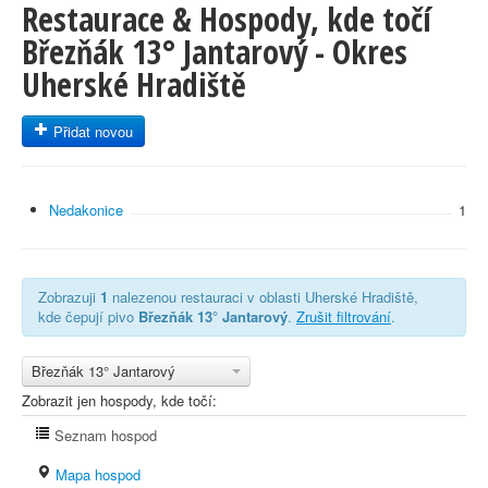
Restaurace & Hospody, kde točí
Březňák 13° Jantarový - Okres
Uherské Hradiště
Přidat novou
Nedakonice
1
Zobrazuji
1
nalezenou restauraci v oblasti Uherské Hradiště,
kde čepují pivo
Březňák 13° Jantarový
.
Zrušit filtrování
.
Březňák 13° Jantarový
Zobrazit jen hospody, kde točí:
Seznam hospod
Mapa hospod