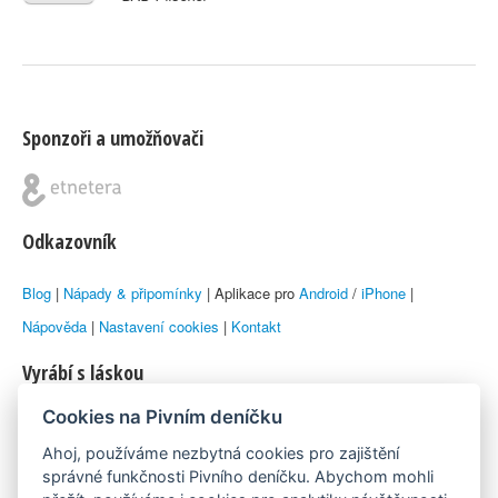
Sponzoři a umožňovači
Odkazovník
Blog
|
Nápady & připomínky
| Aplikace pro
Android
/
iPhone
|
Nápověda
|
Nastavení cookies
|
Kontakt
Vyrábí s láskou
Cookies na Pivním deníčku
© 2010–2026 by
Lukáš Zeman
aka Emka
Ahoj, používáme nezbytná cookies pro zajištění
Máme rádi
správné funkčnosti Pivního deníčku. Abychom mohli