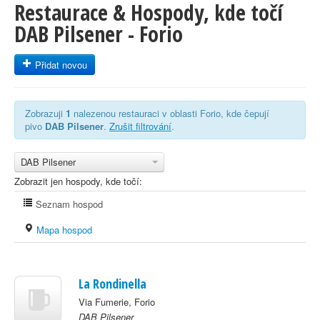
Restaurace & Hospody, kde točí
DAB Pilsener - Forio
Přidat novou
Zobrazuji
1
nalezenou restauraci v oblasti Forio, kde čepují
pivo
DAB Pilsener
.
Zrušit filtrování
.
DAB Pilsener
Zobrazit jen hospody, kde točí:
Seznam hospod
Mapa hospod
La Rondinella
Via Fumerie, Forio
DAB Pilsener