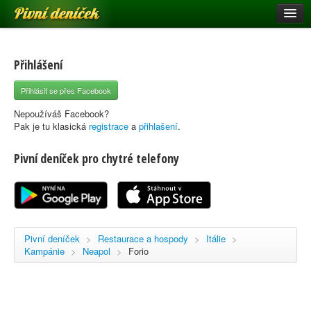
Pivní deníček
Restaurace a hospody
Pivní mapa
Přihlášení
Pivní značky
Přihlásit se přes Facebook
Nápověda
Nepoužíváš Facebook?
Pak je tu klasická
registrace
a
přihlašení
.
Pivní deníček pro chytré telefony
Přihlásit se
Registrace
Pivní deníček
>
Restaurace a hospody
>
Itálie
>
Kampánie
>
Neapol
>
Forio