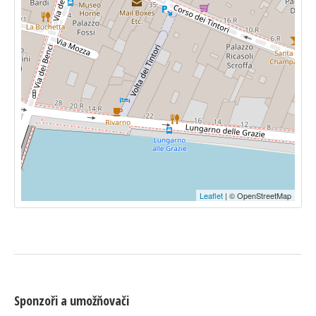
Leaflet
| © OpenStreetMap
Sponzoři a umožňovači