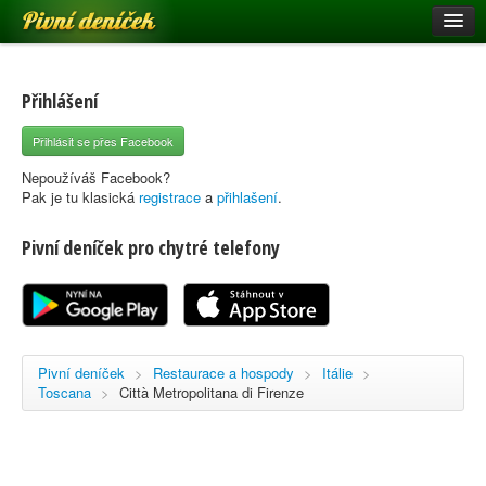
Pivní deníček
Restaurace a hospody
Pivní mapa
Přihlášení
Pivní značky
Přihlásit se přes Facebook
Nápověda
Nepoužíváš Facebook?
Pak je tu klasická
registrace
a
přihlašení
.
Pivní deníček pro chytré telefony
Přihlásit se
Registrace
Pivní deníček
>
Restaurace a hospody
>
Itálie
>
Toscana
>
Città Metropolitana di Firenze