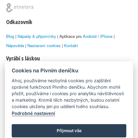
Odkazovník
Blog
|
Nápady & připomínky
| Aplikace pro
Android
/
iPhone
|
Nápověda
|
Nastavení cookies
|
Kontakt
Vyrábí s láskou
Cookies na Pivním deníčku
© 2010–2026 by
Lukáš Zeman
aka Emka
Ahoj, používáme nezbytná cookies pro zajištění
Máme rádi
správné funkčnosti Pivního deníčku. Abychom mohli
přežít, používáme i cookies pro analytiku návštěvnosti
a marketing. Kromě těch nezbytných, budou ostatní
Pivní.info
cookies uloženy jen po udělení tvého souhlasu.
Podrobné nastavení
Poznámka pod čarou
Pivní deníček je nezávislý zdroj, který není spjat s žádným
Přijmout vše