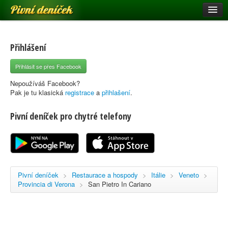
Pivní deníček
Restaurace a hospody
Pivní mapa
Přihlášení
Pivní značky
Přihlásit se přes Facebook
Nápověda
Nepoužíváš Facebook?
Pak je tu klasická
registrace
a
přihlašení
.
Pivní deníček pro chytré telefony
Přihlásit se
Registrace
Pivní deníček
>
Restaurace a hospody
>
Itálie
>
Veneto
>
Provincia di Verona
>
San Pietro In Cariano