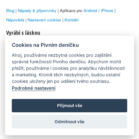
Blog
|
Nápady & připomínky
| Aplikace pro
Android
/
iPhone
|
Nápověda
|
Nastavení cookies
|
Kontakt
Vyrábí s láskou
Cookies na Pivním deníčku
© 2010–2026 by
Lukáš Zeman
aka Emka
Ahoj, používáme nezbytná cookies pro zajištění
Máme rádi
správné funkčnosti Pivního deníčku. Abychom mohli
přežít, používáme i cookies pro analytiku návštěvnosti
a marketing. Kromě těch nezbytných, budou ostatní
Pivní.info
cookies uloženy jen po udělení tvého souhlasu.
Podrobné nastavení
Poznámka pod čarou
Pivní deníček je nezávislý zdroj, který není spjat s žádným
Přijmout vše
konkrétním pivovarem ani restaurací. Názory uživatelů nemusí nutně
Odmítnout vše
reprezentovat názory tvůrců Deníčku.