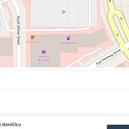
y
| Aplikace pro
Android
/
iPhone
|
Nápověda
|
Nastavení cookies
|
Kontakt
m deníčku