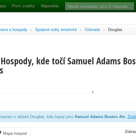
apa
Pivní značky
Nápověda
race a hospody
>
Spojené státy americké
>
Colorado
>
Douglas
 Hospody, kde točí Samuel Adams Bost
s
1
tauraci v oblasti Douglas, kde čepují pivo
Samuel Adams Boston Ale
.
Zruši
Zobraz
Mapa hospod