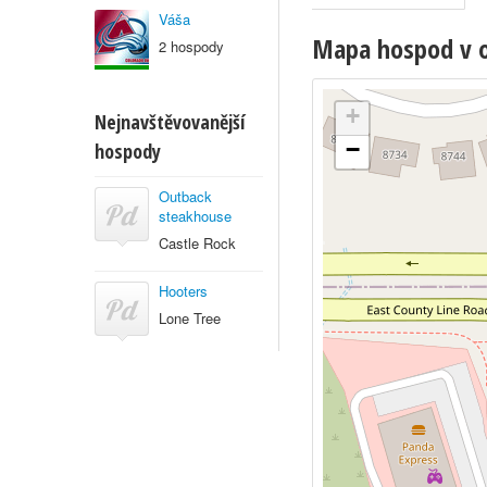
Váša
Mapa hospod v o
2 hospody
+
Nejnavštěvovanější
−
hospody
Outback
steakhouse
Castle Rock
Hooters
Lone Tree