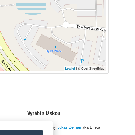
Leaflet
| © OpenStreetMap
Vyrábí s láskou
© 2010–2026 by
Lukáš Zeman
aka Emka