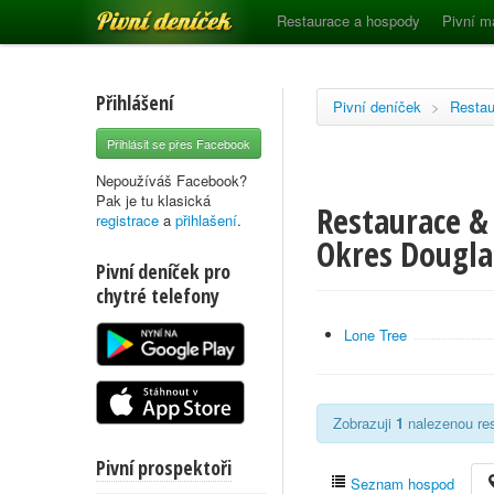
Pivní deníček
Restaurace a hospody
Pivní m
Přihlášení
Pivní deníček
>
Restau
Přihlásit se přes Facebook
Nepoužíváš Facebook?
Pak je tu klasická
Restaurace &
registrace
a
přihlašení
.
Okres Dougla
Pivní deníček pro
chytré telefony
Lone Tree
Zobrazuji
1
nalezenou res
Pivní prospektoři
Seznam hospod