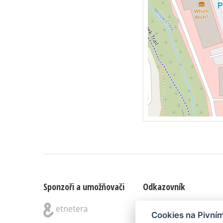
Sponzoři a umožňovači
Odkazovník
Blog
|
Nápady & připomínk
Cookies na Pivní