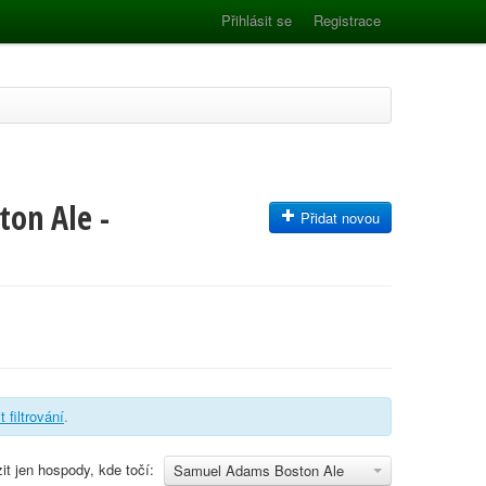
Přihlásit se
Registrace
on Ale -
Přidat novou
t filtrování
.
it jen hospody, kde točí:
Samuel Adams Boston Ale