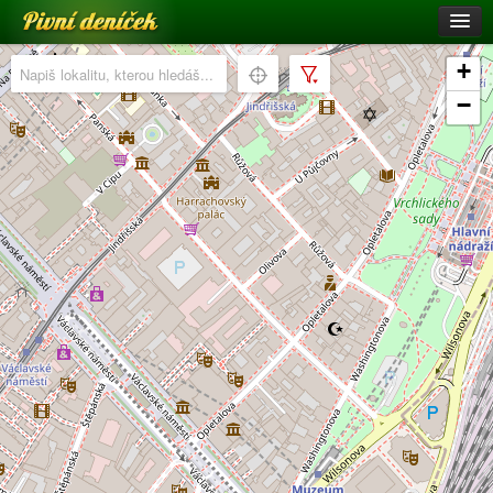
Pivní deníček
Restaurace a hospody
+
Pivní mapa
−
Pivní značky
Nápověda
Přihlásit se
Registrace