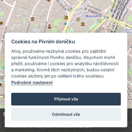
Cookies na Pivním deníčku
Ahoj, používáme nezbytná cookies pro zajištění
správné funkčnosti Pivního deníčku. Abychom mohli
přežít, používáme i cookies pro analytiku návštěvnosti
a marketing. Kromě těch nezbytných, budou ostatní
cookies uloženy jen po udělení tvého souhlasu.
Podrobné nastavení
Přijmout vše
Zobrazuji
0
z
1
hospodu:
Odmítnout vše
Kde točí
, střední hodnota ceny piva je
Podřevnický pivovar 10° Nikola
?
V tomto okolí není žádný podnik, zkus odzoomovat mapu
Leaflet
| © OpenStreetMap