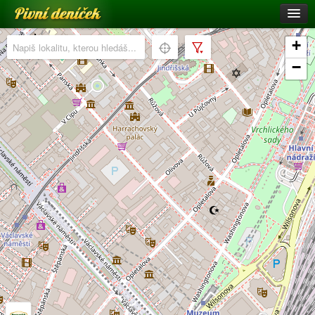
Pivní deníček
Restaurace a hospody
+
Pivní mapa
−
Pivní značky
Nápověda
Přihlásit se
Registrace