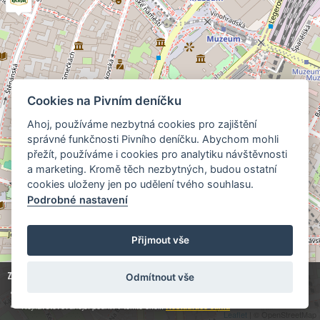
Cookies na Pivním deníčku
Ahoj, používáme nezbytná cookies pro zajištění
správné funkčnosti Pivního deníčku. Abychom mohli
přežít, používáme i cookies pro analytiku návštěvnosti
a marketing. Kromě těch nezbytných, budou ostatní
cookies uloženy jen po udělení tvého souhlasu.
Podrobné nastavení
Přijmout vše
Zobrazuji
1
z
120
hospod:
Odmítnout vše
Kde točí
Jihlavský radniční pivovar (celý sortiment)
Nejnavštěvovanější podnik v tomto okolí:
Restaurace Jáma
Leaflet
| © OpenStreetMap