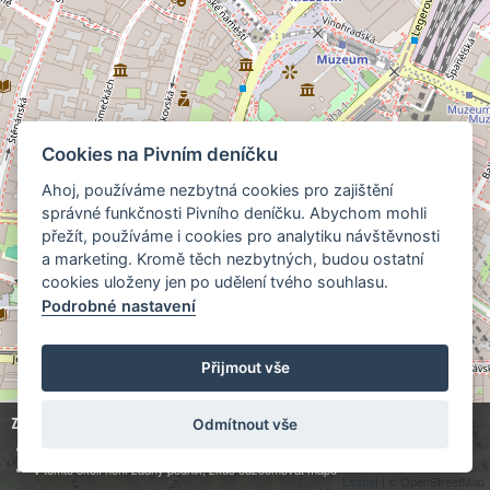
Cookies na Pivním deníčku
Ahoj, používáme nezbytná cookies pro zajištění
správné funkčnosti Pivního deníčku. Abychom mohli
přežít, používáme i cookies pro analytiku návštěvnosti
a marketing. Kromě těch nezbytných, budou ostatní
cookies uloženy jen po udělení tvého souhlasu.
Podrobné nastavení
Přijmout vše
Zobrazuji
0
z
51
hospod:
Odmítnout vše
Kde točí
Moravský Žižkov (celý sortiment)
V tomto okolí není žádný podnik, zkus odzoomovat mapu
Leaflet
| © OpenStreetMap