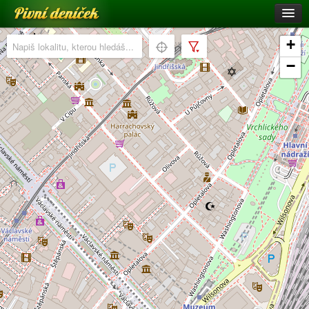
Pivní deníček
Restaurace a hospody
+
Pivní mapa
−
Pivní značky
Nápověda
Přihlásit se
Registrace