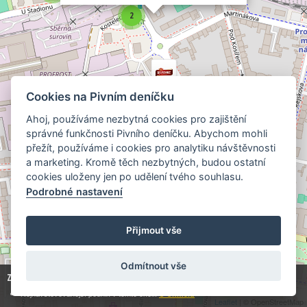
2
Cookies na Pivním deníčku
Ahoj, používáme nezbytná cookies pro zajištění
správné funkčnosti Pivního deníčku. Abychom mohli
přežít, používáme i cookies pro analytiku návštěvnosti
a marketing. Kromě těch nezbytných, budou ostatní
cookies uloženy jen po udělení tvého souhlasu.
Podrobné nastavení
Přijmout vše
Odmítnout vše
Zobrazuji
17
z
49 443
hospod:
3
3
Nejnavštěvovanější podnik v tomto okolí:
U Chmelů
Leaflet
| © OpenStreetMap