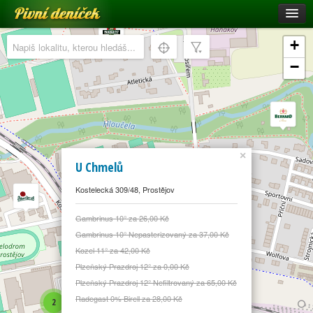
Pivní deníček
Restaurace a hospody
+
Pivní mapa
−
Pivní značky
Nápověda
Přihlásit se
×
Registrace
U Chmelů
Kostelecká 309/48, Prostějov
Gambrinus 10° za 26,00 Kč
Gambrinus 10° Nepasterizovaný za 37,00 Kč
Kozel 11° za 42,00 Kč
Plzeňský Prazdroj 12° za 0,00 Kč
Plzeňský Prazdroj 12° Nefiltrovaný za 65,00 Kč
Radegast 0% Birell za 28,00 Kč
2