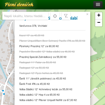
Pivní deníček
Restaurace a hospody
×
+
Švejk restaurant Střelnice Vrchlabí
Pivní mapa
−
Vančurova 378, Vrchlabí
Pivní značky
Kozel 10° za 40,00 Kč
Nápověda
Pilsner Urquell/Barn Beer Sehraný Pacific IPA za 55,00 Kč
Přihlásit se
Plzeňský Prazdroj 12° za 60,00 Kč
Popeleční Benedikt 12° Volba sládků za 46,00 Kč
Registrace
Prazdroj Speciál Zahrádkový za 55,00 Kč
Radegast 11° Ratar za 53,00 Kč
Radegast 12° za 50,00 Kč
Radegast 12° Ryze hořká za 45,00 Kč
Šariš 11° Jánošík polotmavý za 45,00 Kč
Šariš Freš IPA za 45,00 Kč
Volba Sládků 12° 4chmelový ležák za 55,00 Kč
Volba sládků 12° Hop 4 za 65,00 Kč
Volba sládků 12° Pilsner Urquell Nefiltr za 67,00 Kč