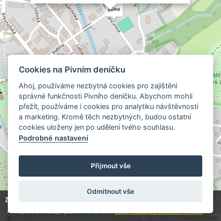
Volba sládků Hop Hop Hop za 55,00 Kč
Volba sládků Hrdinům za 65,00 Kč
Volba sládků Le Piveau Session IPA za 55,00 Kč
Volba sládků Nazdar za 55,00 Kč
Volba Sládků Pšeničný Prior za 55,00 Kč
Volba sládků Sand Ale za 55,00 Kč
Cookies na Pivním deníčku
Volba sládků Vítěz Grisette za 55,00 Kč
Ahoj, používáme nezbytná cookies pro zajištění
správné funkčnosti Pivního deníčku. Abychom mohli
přežít, používáme i cookies pro analytiku návštěvnosti
10
a marketing. Kromě těch nezbytných, budou ostatní
2
3
cookies uloženy jen po udělení tvého souhlasu.
Podrobné nastavení
Přijmout vše
7
Odmítnout vše
Zobrazuji
26
z
49 424
hospod:
Nejnavštěvovanější podnik v tomto okolí:
Švejk restaurant Střelnice Vrchlabí
Leaflet
| © OpenStreetMap