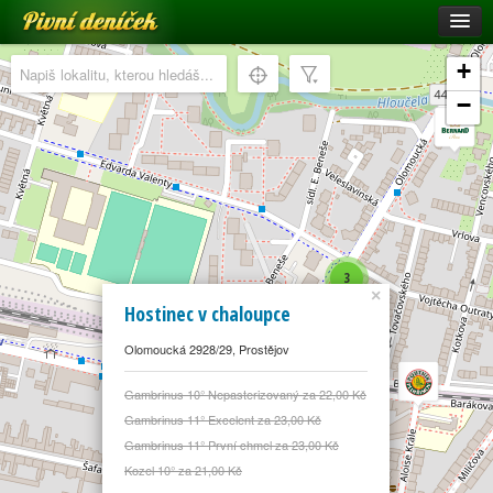
Pivní deníček
Restaurace a hospody
+
Pivní mapa
−
Pivní značky
Nápověda
Přihlásit se
Registrace
3
×
Hostinec v chaloupce
Olomoucká 2928/29, Prostějov
Gambrinus 10° Nepasterizovaný za 22,00 Kč
Gambrinus 11° Excelent za 23,00 Kč
Gambrinus 11° První chmel za 23,00 Kč
Kozel 10° za 21,00 Kč