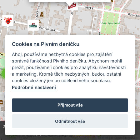
Cookies na Pivním deníčku
Ahoj, používáme nezbytná cookies pro zajištění
správné funkčnosti Pivního deníčku. Abychom mohli
přežít, používáme i cookies pro analytiku návštěvnosti
4
2
a marketing. Kromě těch nezbytných, budou ostatní
cookies uloženy jen po udělení tvého souhlasu.
Podrobné nastavení
12
Přijmout vše
Odmítnout vše
Zobrazuji
38
z
49 438
hospod:
4
Nejnavštěvovanější podnik v tomto okolí:
U krále Ječmínka
Leaflet
| © OpenStreetMap