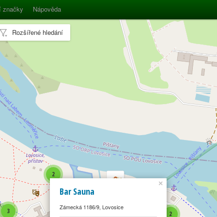
í značky
Nápověda
Rozšířené hledání
2
×
Bar Sauna
Zámecká 1186/9, Lovosice
3
2