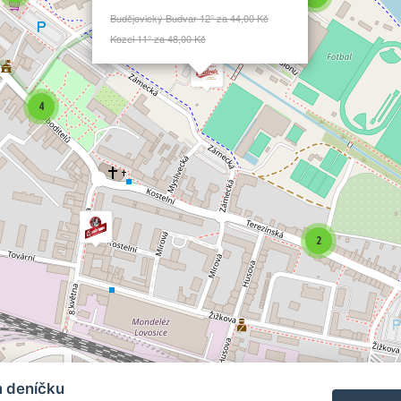
Budějovický Budvar 12° za 44,00 Kč
Kozel 11° za 48,00 Kč
4
2
m deníčku