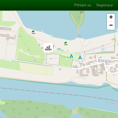
Přihlásit se
Registrace
+
−