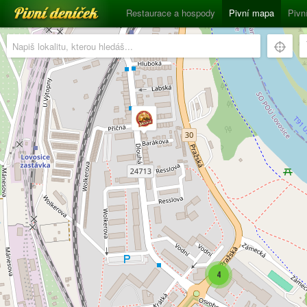
Pivní deníček
Restaurace a hospody
Pivní mapa
Pivn
4