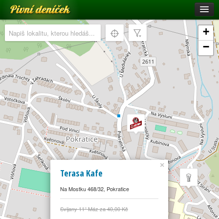
Pivní deníček
Restaurace a hospody
+
Pivní mapa
−
Pivní značky
Nápověda
Přihlásit se
Registrace
×
Terasa Kafe
4
Na Mostku 468/32, Pokratice
Svijany 11° Máz za 40,00 Kč