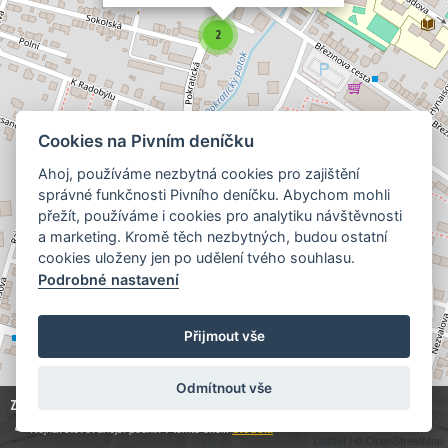
2
Cookies na Pivním deníčku
Ahoj, používáme nezbytná cookies pro zajištění
4
správné funkčnosti Pivního deníčku. Abychom mohli
přežít, používáme i cookies pro analytiku návštěvnosti
a marketing. Kromě těch nezbytných, budou ostatní
cookies uloženy jen po udělení tvého souhlasu.
Podrobné nastavení
Přijmout vše
Odmítnout vše
Zobrazuji
14
z
49 438
hospod:
Nejnavštěvovanější podnik v tomto okolí:
Stodola
Leaflet
| © OpenStreetMap